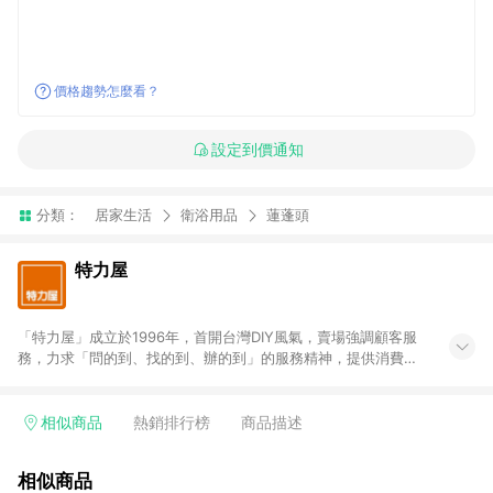
價格趨勢怎麼看？
設定到價通知
分類：
居家生活
衛浴用品
蓮蓬頭
特力屋
「特力屋」成立於1996年，首開台灣DIY風氣，賣場強調顧客服
務，力求「問的到、找的到、辦的到」的服務精神，提供消費者
全方位居家解決方案。賣場商品區均安排專屬人員，提供消費者
詢問專業建議；商品方面，提供超過3萬多種豐富品項，讓每位顧
客找到居家修繕、佈置或裝潢時所需；另外，在各家分店內規劃
相似商品
熱銷排行榜
商品描述
「居家裝修中心」，依顧客需求量身打造，為消費者辦理客製化
居家專案工程。 「特力屋」針對商品、陳列、服務、系統、流程
相似商品
等各方面進行整合，提升服務質感，期望每一位來店顧客，能輕