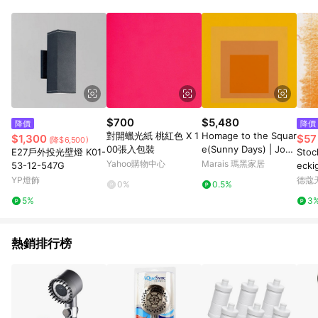
鬆挑選到商品(Simple to choose)、在最短的時間內完成訂購或
結帳流程(Easy to buy)、每次到「特力屋」購物都能得到新的啟
發與靈感(Exciting experience)，同時持續提供消費者居家修繕
最佳解決方案，以創造優質居家環境為首要目標，成為消費者打
造幸福家園時的優先選擇。
$700
$5,480
降價
降價
對開蠟光紙 桃紅色 X 1
Homage to the Squar
$1,300
$57
(降$6,500)
00張入包裝
e(Sunny Days) | Jose
E27戶外投光壁燈 K01-
Stockmar
f Albers - 楓木色鋁框-
Yahoo購物中心
Marais 瑪黑家居
53-12-547G
eck
大尺寸
gelb
YP燈飾
德蔻
0%
0.5%
4)
5%
3
熱銷排行榜