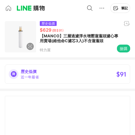
筆記
歷史低價
$629
(降$91)
【MANCO】三層過濾淨水增壓蓮蓬頭濾心專
用賣場(維他命C濾芯3入)不含蓮蓬頭
搶購
特力屋
歷史低價
$91
近一年最省