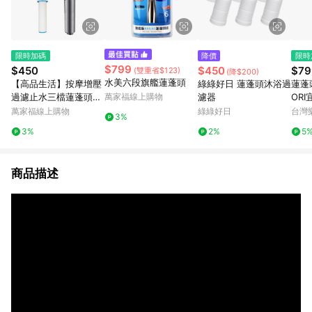
限時加碼
降價
限時
$799
$450
$450
$79
(雙重省$123)
(降$200)
水美六段旗艦蓮蓬頭
【高品生活】按摩增壓
綠綠好日 蓮蓬頭沐浴過
蓮蓬頭
過濾止水三檔蓮蓬頭｜
萬家福線上購物
濾器
OR
增壓蓮蓬頭｜花灑｜一
萬家福線上購物
綠綠好日
台灣
3%
鍵止水｜三段增壓｜過
3%
2%
5
濾｜按摩｜戴噴
商品描述