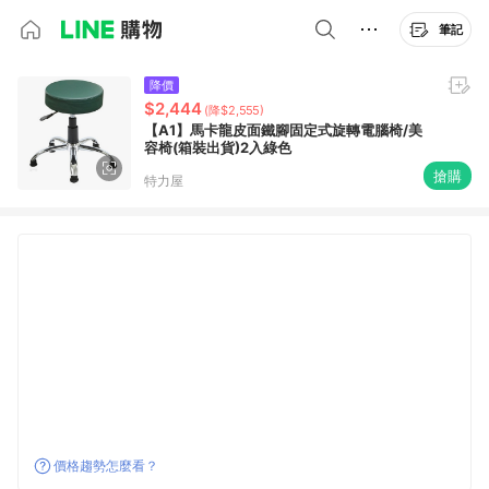
筆記
降價
$2,444
(降$2,555)
【A1】馬卡龍皮面鐵腳固定式旋轉電腦椅/美
容椅(箱裝出貨)2入綠色
搶購
特力屋
價格趨勢怎麼看？