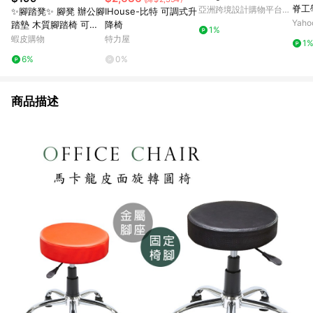
脊工
亞洲跨境設計購物平台
✨腳踏凳✨ 腳凳 辦公腳
IHouse-比特 可調式升
Pinkoi
Yah
踏墊 木質腳踏椅 可調
降椅
1%
腳凳 三段式調整 腳底
蝦皮購物
特力屋
1
支撐墊 小孩穿鞋椅 沙
6%
0%
發墊腳板 桌上收納架
多用途腳
商品描述