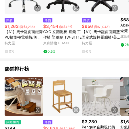
$68
降價
降價
降價
Abal
$1,263
$3,454
$956
(降$1,236)
(降$426)
(降$1,043)
矮凳
【A1】馬卡龍皮面鐵腳
GXG 立體泡棉 圓凳 工
【A1】馬卡龍皮面圓型
底座
北歐
PU輪旋轉電腦椅/美容
作椅 塑膠腳 TW-81T1E
固定式旋轉電腦椅/美
椅(箱裝出貨)1入紅色
容椅(箱裝出貨)1入紅色
特力屋
東森購物 ETMall
特力屋
2
0%
0.5%
0%
熱銷排行榜
$3,280
$1,
限時加碼
降價
Penguin企鵝現代椅
好氣
$199
$2,636
(降$2,354)