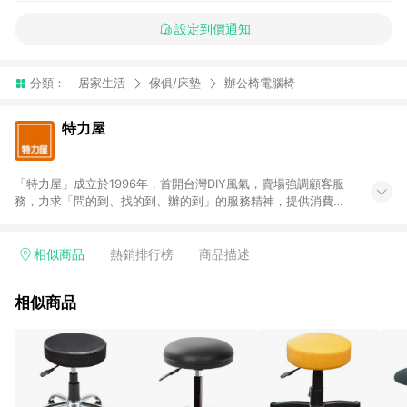
設定到價通知
分類：
居家生活
傢俱/床墊
辦公椅電腦椅
特力屋
「特力屋」成立於1996年，首開台灣DIY風氣，賣場強調顧客服
務，力求「問的到、找的到、辦的到」的服務精神，提供消費者
全方位居家解決方案。賣場商品區均安排專屬人員，提供消費者
詢問專業建議；商品方面，提供超過3萬多種豐富品項，讓每位顧
客找到居家修繕、佈置或裝潢時所需；另外，在各家分店內規劃
相似商品
熱銷排行榜
商品描述
「居家裝修中心」，依顧客需求量身打造，為消費者辦理客製化
居家專案工程。 「特力屋」針對商品、陳列、服務、系統、流程
相似商品
等各方面進行整合，提升服務質感，期望每一位來店顧客，能輕
鬆挑選到商品(Simple to choose)、在最短的時間內完成訂購或
結帳流程(Easy to buy)、每次到「特力屋」購物都能得到新的啟
發與靈感(Exciting experience)，同時持續提供消費者居家修繕
最佳解決方案，以創造優質居家環境為首要目標，成為消費者打
造幸福家園時的優先選擇。