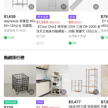
$1,659
$79
歷史低價
降價
dayneeds 荷重型 60x
【Y 
$1,380
$9
(降$420)
(降$3)
60x120公分 四層電鍍
x6
【C'est Chic】晴空樹
COX 三燕 CR-2000 多
(鎖管)收納鐵架
鐵力
東森購物 ETMall
萬家
頂天立地多功能網架-
功能 塑膠尺 (20公分)
幅65cm-白
【APP滿額下單10%點
特力屋
台灣樂天市場
0.5%
1
數(單一帳號最高1500
0%
3%
點)】8/31止
熱銷排行榜
$5,477
$7,
限時加碼
降價
(組合)特力屋 快裝個性
丹麥 F
$239
$1,390
(降$200)