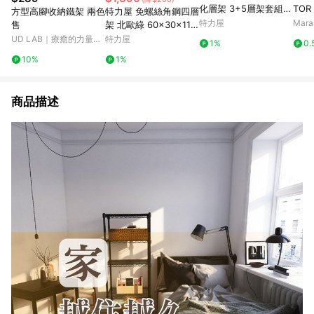
化層架 3+5層架套組
TO
方型高腳收納鐵架 兩色
特力屋 免螺絲角鋼四層
含延伸層板1片 191x4
木 銅
特力屋
Mar
售
架 北歐綠 60x30x114
4.5x163cm 書架 收納
公分
UD LAB｜療癒的力量，
特力屋
1%
0.
架 置物架
來自每一個生活小細節
10%
1%
商品描述