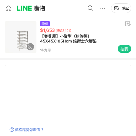
筆記
降價
$1,653
(降$2,121)
【客尊屋】小資型《粗管徑》
45X45X105Hcm 銀衛士六層架
搶購
特力屋
價格趨勢怎麼看？