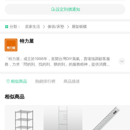
設定到價通知
分類：
居家生活
傢俱/床墊
層架櫥櫃
特力屋
「特力屋」成立於1996年，首開台灣DIY風氣，賣場強調顧客服
務，力求「問的到、找的到、辦的到」的服務精神，提供消費者
全方位居家解決方案。賣場商品區均安排專屬人員，提供消費者
詢問專業建議；商品方面，提供超過3萬多種豐富品項，讓每位顧
客找到居家修繕、佈置或裝潢時所需；另外，在各家分店內規劃
相似商品
熱銷排行榜
商品描述
「居家裝修中心」，依顧客需求量身打造，為消費者辦理客製化
居家專案工程。 「特力屋」針對商品、陳列、服務、系統、流程
相似商品
等各方面進行整合，提升服務質感，期望每一位來店顧客，能輕
鬆挑選到商品(Simple to choose)、在最短的時間內完成訂購或
結帳流程(Easy to buy)、每次到「特力屋」購物都能得到新的啟
發與靈感(Exciting experience)，同時持續提供消費者居家修繕
最佳解決方案，以創造優質居家環境為首要目標，成為消費者打
造幸福家園時的優先選擇。