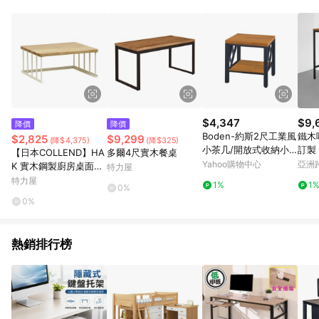
鬆挑選到商品(Simple to choose)、在最短的時間內完成訂購或
結帳流程(Easy to buy)、每次到「特力屋」購物都能得到新的啟
發與靈感(Exciting experience)，同時持續提供消費者居家修繕
最佳解決方案，以創造優質居家環境為首要目標，成為消費者打
造幸福家園時的優先選擇。
$4,347
$9,
降價
降價
Boden-約斯2尺工業風
鐵木吧
$2,825
$9,299
(降$4,375)
(降$325)
小茶几/開放式收納小
訂製 
【日本COLLEND】HA
多爾4尺實木餐桌
茶几-60x60x56cm
3 
Yahoo購物中心
亞洲
K 實木鋼製廚房桌面分
特力屋
Pinko
層置物架-DIY
特力屋
1%
1
0%
0%
熱銷排行榜