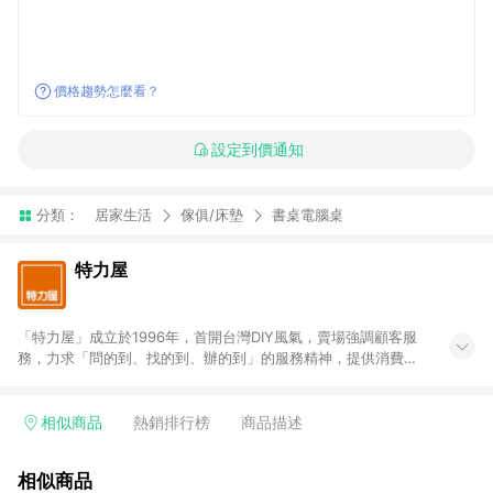
價格趨勢怎麼看？
設定到價通知
分類：
居家生活
傢俱/床墊
書桌電腦桌
特力屋
「特力屋」成立於1996年，首開台灣DIY風氣，賣場強調顧客服
務，力求「問的到、找的到、辦的到」的服務精神，提供消費者
全方位居家解決方案。賣場商品區均安排專屬人員，提供消費者
詢問專業建議；商品方面，提供超過3萬多種豐富品項，讓每位顧
客找到居家修繕、佈置或裝潢時所需；另外，在各家分店內規劃
相似商品
熱銷排行榜
商品描述
「居家裝修中心」，依顧客需求量身打造，為消費者辦理客製化
居家專案工程。 「特力屋」針對商品、陳列、服務、系統、流程
相似商品
等各方面進行整合，提升服務質感，期望每一位來店顧客，能輕