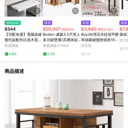
限時加碼
降價
降價
降價
$544
$29,007
$3,880
$7,
(降$293)
(降$2,520)
【宅配免運】電腦桌鍵
Boden-威森3.5尺單人
BuyJM漂流木紋低甲醛
傢俱
盤托架配件託底木質托
多功能雙層/高層床組
單抽屜鍵盤附插座160
特力
盤靜音吊裝二節加厚滑
(床架+三斗櫃+開放櫃
公分工作桌/電腦桌
蝦皮購物
東森購物 ETMall
特力屋
0
道鍵盤拖子鍵盤托架 免
+活動式書桌)
2.8%
0.5%
0%
打孔滑軌鍵盤架 免安裝
桌面夾 鍵盤抽屜
商品描述