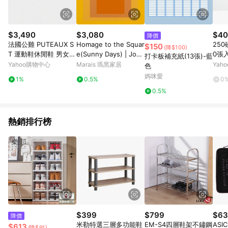
$3,490
$3,080
$40
降價
法國公雞 PUTEAUX S
Homage to the Squar
250
$150
(降$100)
T 運動鞋休閒鞋 男女鞋
e(Sunny Days) | Jose
0張
打卡板補充紙(13張)-藍
2色 LJY73102
f Albers - 銀色鋁框-中
Yahoo購物中心
Marais 瑪黑家居
Yah
色
尺寸
媽咪愛
1%
0.5%
0
0.5%
熱銷排行榜
$399
$799
$63
降價
米勒特選三層多功能鞋
EM-S4四層鞋架不鏽鋼
ASI
$613
(降$91)