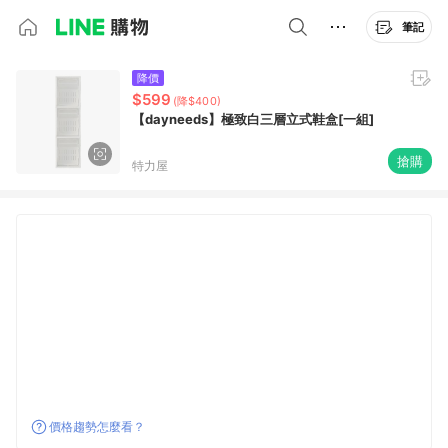
筆記
降價
$599
(降$400)
【dayneeds】極致白三層立式鞋盒[一組]
搶購
特力屋
價格趨勢怎麼看？