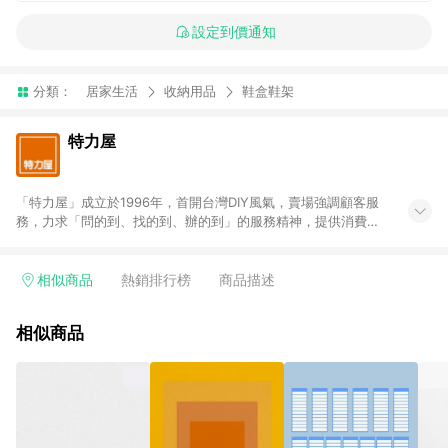
設定到價通知
分類：
居家生活
收納用品
鞋盒鞋架
特力屋
「特力屋」成立於1996年，首開台灣DIY風氣，賣場強調顧客服
務，力求「問的到、找的到、辦的到」的服務精神，提供消費者
全方位居家解決方案。賣場商品區均安排專屬人員，提供消費者
詢問專業建議；商品方面，提供超過3萬多種豐富品項，讓每位顧
客找到居家修繕、佈置或裝潢時所需；另外，在各家分店內規劃
相似商品
熱銷排行榜
商品描述
「居家裝修中心」，依顧客需求量身打造，為消費者辦理客製化
居家專案工程。 「特力屋」針對商品、陳列、服務、系統、流程
相似商品
等各方面進行整合，提升服務質感，期望每一位來店顧客，能輕
鬆挑選到商品(Simple to choose)、在最短的時間內完成訂購或
結帳流程(Easy to buy)、每次到「特力屋」購物都能得到新的啟
發與靈感(Exciting experience)，同時持續提供消費者居家修繕
最佳解決方案，以創造優質居家環境為首要目標，成為消費者打
造幸福家園時的優先選擇。