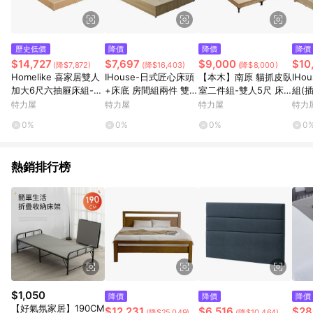
歷史低價
降價
降價
降價
$14,727
$7,697
$9,000
$10
(降$7,872)
(降$16,403)
(降$8,000)
Homelike 喜家居雙人
IHouse-日式匠心床頭
【本木】南原 貓抓皮臥
IHo
加大6尺六抽屜床組-原
+床底 房間組兩件 雙大
室二件組-雙人5尺 床
組(
木色(2531)
6尺梧桐
片+暮春架高梧桐
底)
特力屋
特力屋
特力屋
特力
0%
0%
0%
0
熱銷排行榜
$1,050
降價
降價
降價
【好氣氛家居】190CM
$12,231
$6,516
$28
(降$25,049)
(降$10,464)