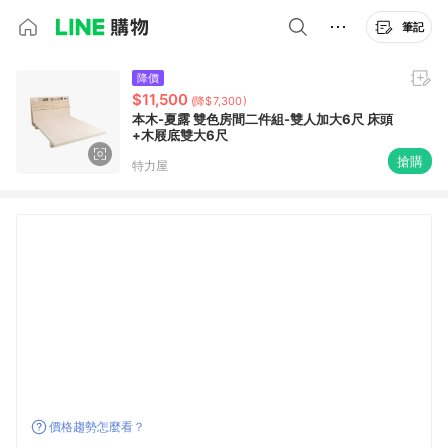
筆記
降價
$11,500
(降$7,300)
本木-夏露 雙色房間二件組-雙人加大6尺 床頭
+木屐底雙大6尺
搶購
特力屋
價格趨勢怎麼看？