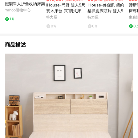
鐵製單人折疊收納床架
IHouse-尚野 雙人5尺
IHouse-修傑凱 簡約
締斯
Yahoo購物中心
實木床台 (可調式床台/
貓抓皮床頭片 雙人5尺
床專
床架/高腳床/雙人床/床
鐵灰色#707-01
床床
特力屋
特力屋
東森購
1%
底)柚木色
0%
0%
0.
商品描述