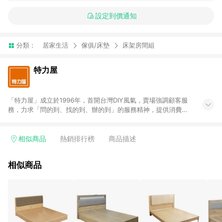
設定到價通知
分類：
居家生活
傢俱/床墊
床架房間組
特力屋
「特力屋」成立於1996年，首開台灣DIY風氣，賣場強調顧客服
務，力求「問的到、找的到、辦的到」的服務精神，提供消費者
全方位居家解決方案。賣場商品區均安排專屬人員，提供消費者
詢問專業建議；商品方面，提供超過3萬多種豐富品項，讓每位顧
客找到居家修繕、佈置或裝潢時所需；另外，在各家分店內規劃
相似商品
熱銷排行榜
商品描述
「居家裝修中心」，依顧客需求量身打造，為消費者辦理客製化
居家專案工程。 「特力屋」針對商品、陳列、服務、系統、流程
相似商品
等各方面進行整合，提升服務質感，期望每一位來店顧客，能輕
鬆挑選到商品(Simple to choose)、在最短的時間內完成訂購或
結帳流程(Easy to buy)、每次到「特力屋」購物都能得到新的啟
發與靈感(Exciting experience)，同時持續提供消費者居家修繕
最佳解決方案，以創造優質居家環境為首要目標，成為消費者打
造幸福家園時的優先選擇。