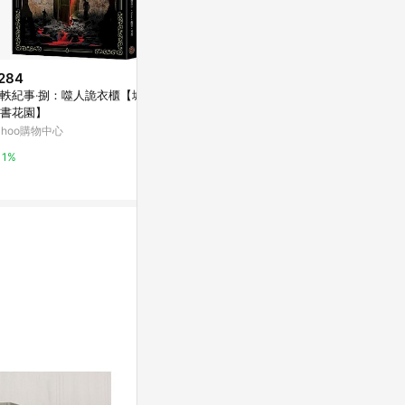
284
$1,990
降價
軼紀事‧捌：噬人詭衣櫃【城邦
【AOTTO】日式簡約置物衣帽架
$65,800
(降
書花園】
開放式衣櫥(HA-007)
直人木業-EL
ahoo購物中心
萬家福線上購物
門衣櫃寬150
櫃(含被櫃)A
特力屋
1%
1%
吊】
0%