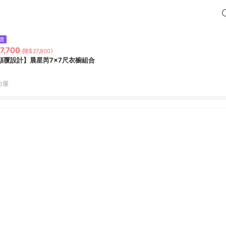
價
7,700
(降$27,800)
顛覆設計】晨星芮7x7尺衣櫥組合
力屋