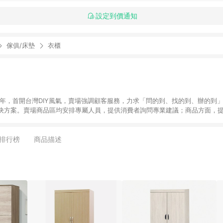
設定到價通知
傢俱/床墊
衣櫃
6年，首開台灣DIY風氣，賣場強調顧客服務，力求「問的到、找的到、辦的到
決方案。賣場商品區均安排專屬人員，提供消費者詢問專業建議；商品方面，提
找到居家修繕、佈置或裝潢時所需；另外，在各家分店內規劃「居家裝修中心
針對商品、陳列、服務、系統、流程等各方面進行整合，提
店顧客，能輕鬆挑選到商品(Simple to choose)、在最短的時間內完成
排行榜
商品描述
、每次到「特力屋」購物都能得到新的啟發與靈感(Exciting experience)，同時
造優質居家環境為首要目標，成為消費者打造幸福家園時的優先選擇。