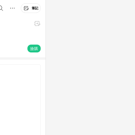
筆記
搶購