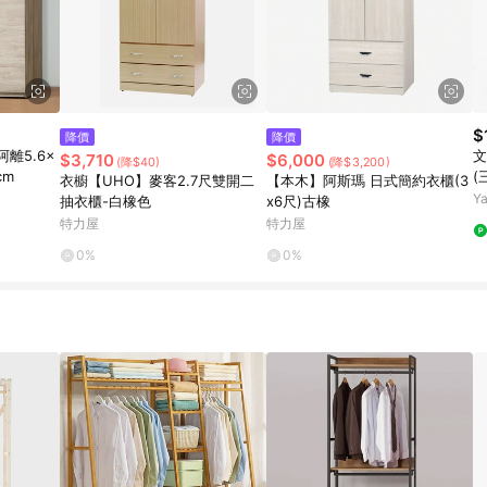
$
降價
降價
阿離5.6×
文
$3,710
$6,000
(降$40)
(降$3,200)
cm
(
衣櫥【UHO】麥客2.7尺雙開二
【本木】阿斯瑪 日式簡約衣櫃(3
7
Y
抽衣櫃-白橡色
x6尺)古橡
特力屋
特力屋
0%
0%