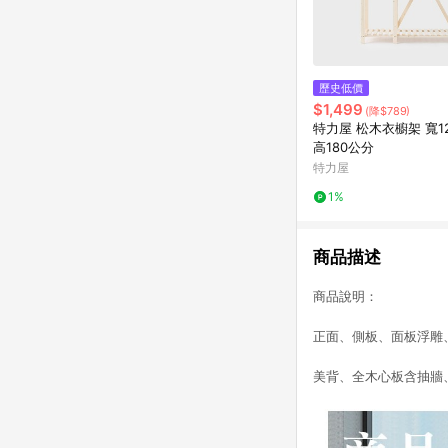
歷史低價
$1,499
(降$789)
特力屋 松木衣櫥架 寬12
高180公分
特力屋
1%
商品描述
商品說明：
正面、側板、面板浮雕
美背、全木心板含抽牆