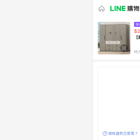
降
$2
【
特
價格趨勢怎麼看？