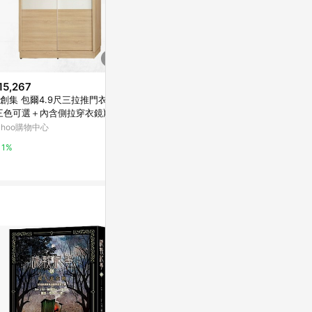
15,267
$8,565
$15,800
創集 包爾4.9尺三拉推門衣櫃
文創集 包爾4尺四門二抽衣櫃(三
AS DESIG
三色可選＋內含側拉穿衣鏡)-14
色可選)-121x58x180cm免組
尺衣櫥-120×5
x60x197cm免組
ahoo購物中心
Yahoo購物中心
Yahoo購物中
1%
1%
1%