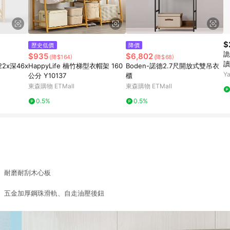
$
歷史低價
降價
詭
$935
$6,802
(降$164)
(降$68)
讀
2x深46x
HappyLife 楠竹梯型衣帽架 160
Boden-諾德2.7尺開放式雙吊衣
Y
公分 Y10137
櫃
東森購物 ETMall
東森購物 ETMall
0.5%
0.5%
、耐磨耐刮木心板
、五金加厚鋼珠滑軌、自走油壓後鈕