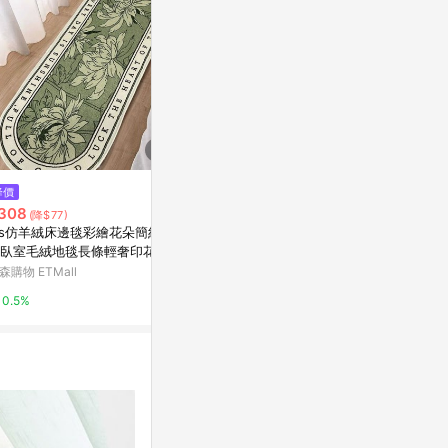
降價
限時加碼
降價
308
$758
$229
(降$77)
(降$170
ns仿羊絨床邊毯彩繪花朵簡約家
晴晴媽咪❤日本珪藻土硬地墊 硅
半島良品 動
臥室毛絨地毯長條輕奢印花地
藻土地墊 腳踏墊 硬式矽藻土地墊
絨軟式仿珪藻
吸水地墊 腳踏墊 浴室防滑墊 硅
森購物 ETMall
蝦皮購物
Yahoo購物中
藻土美式硬硅藻泥吸水墊
0.5%
4%
1%