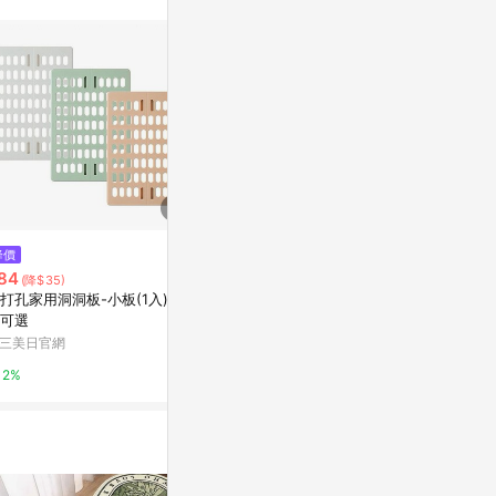
$380
降價
限時加碼
《KELA》德國 竹製隔熱墊-方--
84
$23
(降$35)
桌墊 鍋墊 餐墊 耐熱墊 杯墊
打孔家用洞洞板-小板(1入) 款
保護膜標籤LD-3
Yahoo購物中心
可選
*32mm/120
三美日官網
台灣樂天市場
1%
2%
5%