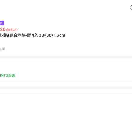
價
20
(降$29)
木棧板組合地墊-藍 4入 30*30*1.6cm
力屋
OINTS點數