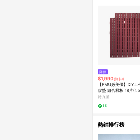
降價
$1,990
(降$9)
【PMU必美優】DIY
膠墊 組合棧板 18片(1.
(免費運送至1樓)
特力屋
1%
熱銷排行榜