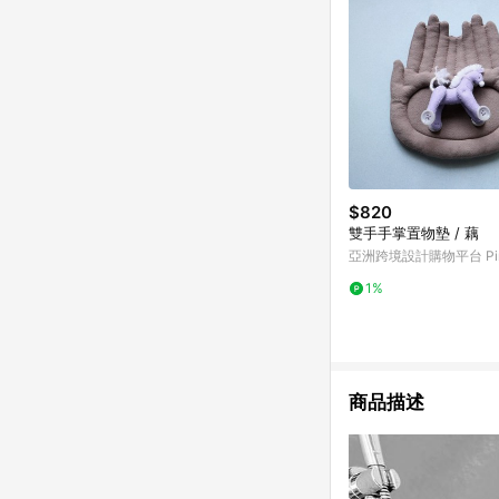
$820
雙手手掌置物墊 / 藕
亞洲跨境設計購物平台 Pin
1%
商品描述