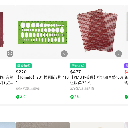
限時加碼
限時加碼
$220
$477
$
工作組合塑
【Tomato】201 橢圓版 /片 416
【PMU必美優】排水組合墊18片
免
5坪) 紅色
1
組(約0.72坪)
式
萬家福線上購物
萬家福線上購物
小
3%
3%