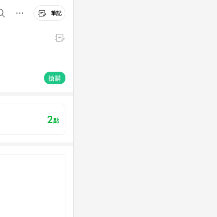
筆記
搶購
2
點