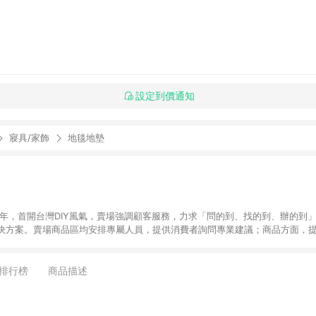
設定到價通知
寢具/家飾
地毯地墊
6年，首開台灣DIY風氣，賣場強調顧客服務，力求「問的到、找的到、辦的到
決方案。賣場商品區均安排專屬人員，提供消費者詢問專業建議；商品方面，提
找到居家修繕、佈置或裝潢時所需；另外，在各家分店內規劃「居家裝修中心
針對商品、陳列、服務、系統、流程等各方面進行整合，提
店顧客，能輕鬆挑選到商品(Simple to choose)、在最短的時間內完成
排行榜
商品描述
、每次到「特力屋」購物都能得到新的啟發與靈感(Exciting experience)，同時
造優質居家環境為首要目標，成為消費者打造幸福家園時的優先選擇。