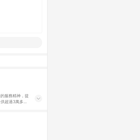
」的服務精神，提
供超過3萬多種
」，依顧客需求量
訂購或結帳流程
持續提供消費者居家修