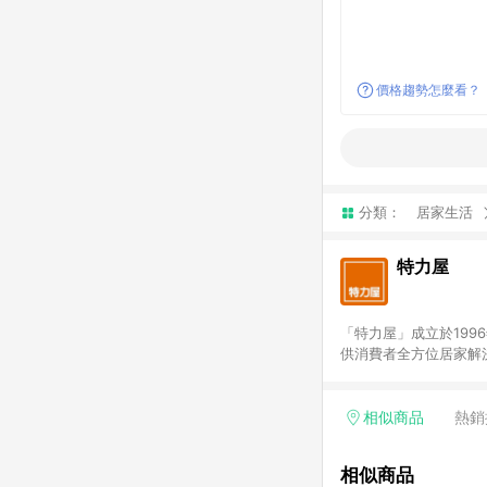
價格趨勢怎麼看？
分類：
居家生活
特力屋
「特力屋」成立於199
供消費者全方位居家解
豐富品項，讓每位顧客
身打造，為消費者辦理客製化居家專案工程。 「特力屋」
升服務質感，期望每一位來
相似商品
熱銷
(Easy to buy)
繕最佳解決方案，以創
相似商品