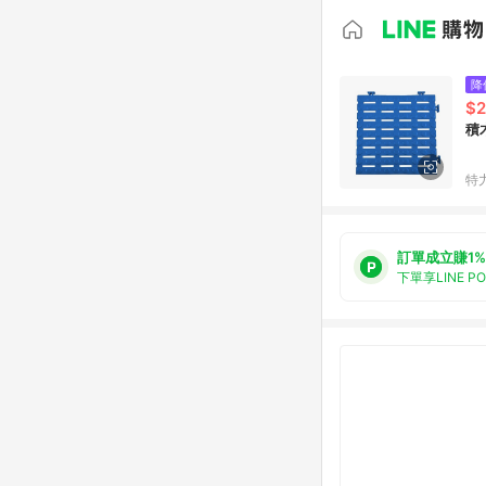
降
$2
積
特
訂單成立賺1%
下單享LINE P