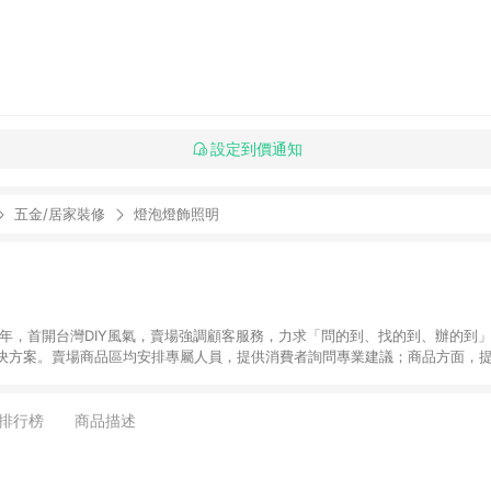
設定到價通知
五金/居家裝修
燈泡燈飾照明
6年，首開台灣DIY風氣，賣場強調顧客服務，力求「問的到、找的到、辦的到
決方案。賣場商品區均安排專屬人員，提供消費者詢問專業建議；商品方面，提
找到居家修繕、佈置或裝潢時所需；另外，在各家分店內規劃「居家裝修中心
針對商品、陳列、服務、系統、流程等各方面進行整合，提
店顧客，能輕鬆挑選到商品(Simple to choose)、在最短的時間內完成
排行榜
商品描述
、每次到「特力屋」購物都能得到新的啟發與靈感(Exciting experience)，同時
造優質居家環境為首要目標，成為消費者打造幸福家園時的優先選擇。