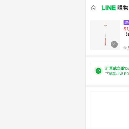
降
$1
【
特
訂單成立賺1%
下單享LINE P