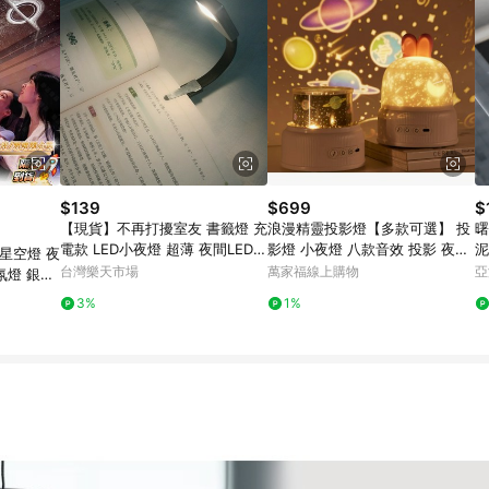
$139
$699
$
【現貨】不再打擾室友 書籤燈 充
浪漫精靈投影燈【多款可選】 投
曙
電款 LED小夜燈 超薄 夜間LED
影燈 小夜燈 八款音效 投影 夜燈
星空燈 夜
便攜式 便籤燈 夾書燈 讀書燈 交
禮物 交換禮物 宇宙星空 戀人 生
台灣樂天市場
萬家福線上購物
亞
氛燈 銀河
換禮物｜領券最高折$220
日派對 海洋世界
物 車載星
3%
1%