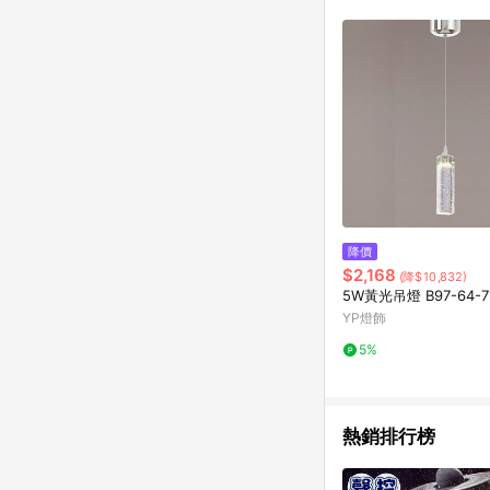
降價
$2,168
(降$10,832)
5W黃光吊燈 B97-64-7
YP燈飾
5%
熱銷排行榜