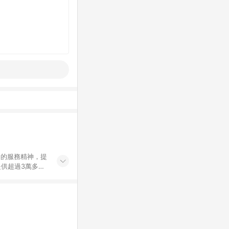
」的服務精神，提
供超過3萬多種
」，依顧客需求量
訂購或結帳流程
持續提供消費者居家修