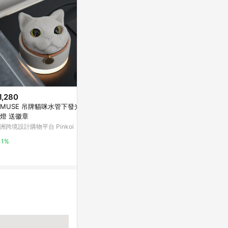
1,280
$99
降價
MUSE 吊牌貓咪水管下發光水
太星電工的智能聲控燈座 WD613
$628
(降$3,3
泥燈 送徽章
Yahoo購物中心
金屬單吊燈 A4
洲跨境設計購物平台 Pinkoi
YP燈飾
1%
1%
5%