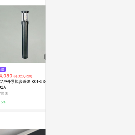
$90
$6
降價
【震撼精品百貨】Shin Kan Sen
【文具通】吸盤性
4,080
(降$20,420)
新幹線~三麗鷗新幹線原子筆/中
0039【AP
27戶外景觀步道燈 K01-53-12-
性筆-淺藍#10879
(單一帳號最高1
Yahoo購物中心
台灣樂天市場
32A
P燈飾
0%
3%
5%