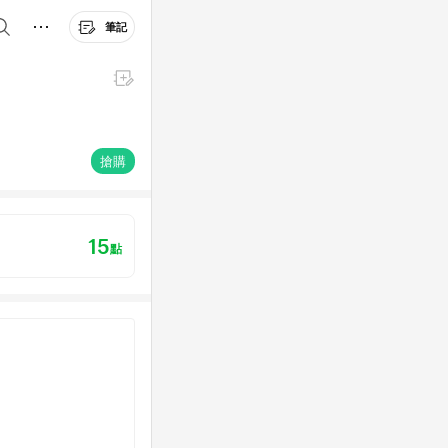
筆記
搶購
15
點