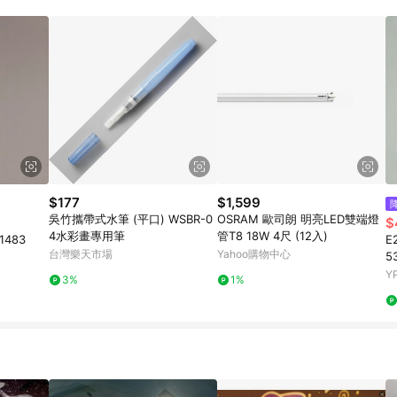
$177
$1,599
吳竹攜帶式水筆 (平口) WSBR-0
OSRAM 歐司朗 明亮LED雙端燈
$
4水彩畫專用筆
管T8 18W 4尺 (12入)
1483
E
台灣樂天市場
Yahoo購物中心
5
Y
3%
1%