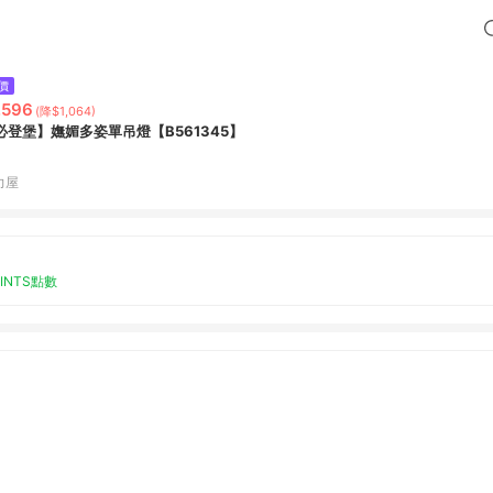
價
,596
(降$1,064)
必登堡】嫵媚多姿單吊燈【B561345】
力屋
OINTS點數