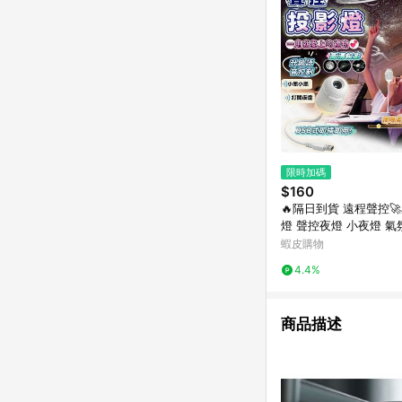
限時加碼
$160
🔥隔日到貨 遠程聲控
燈 聲控夜燈 小夜燈 氣
投影燈 星空投影燈 禮
蝦皮購物
空燈
4.4%
商品描述