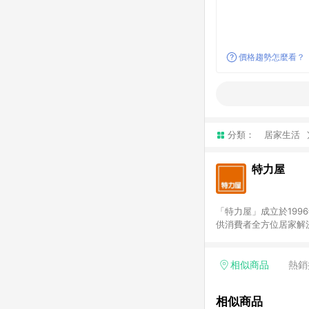
價格趨勢怎麼看？
分類：
居家生活
特力屋
「特力屋」成立於199
供消費者全方位居家解
豐富品項，讓每位顧客
身打造，為消費者辦理客製化居家專案工程。 「特力屋」
升服務質感，期望每一位來
相似商品
熱銷
(Easy to buy)
繕最佳解決方案，以創
相似商品