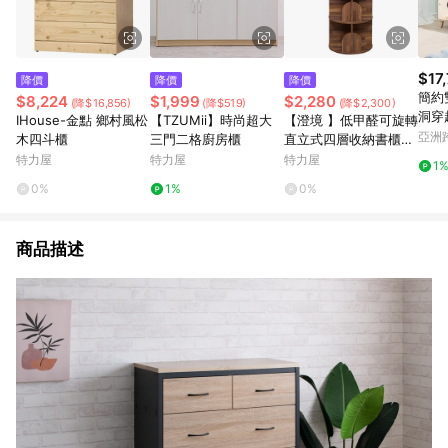
$17
降價
降價
降價
簡約
$8,224
$1,999
$2,280
(降$16,856)
(降$519)
(降$2,300)
洞穿
IHouse-金點 鄉村風松
【TZUMii】時尚超大
【澄境 】低甲醛可旋轉
亞洲
木四斗櫃
三門二格廚房櫃
直立式四層收納書櫃集
Pinko
成木紋
特力屋
特力屋
特力屋
1
0%
1%
0%
商品描述