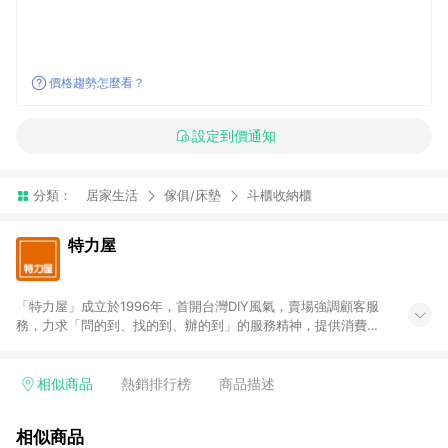
價格趨勢怎麼看？
設定到價通知
分類：
居家生活
傢俱/床墊
斗櫃收納櫃
特力屋
「特力屋」成立於1996年，首開台灣DIY風氣，賣場強調顧客服
務，力求「問的到、找的到、辦的到」的服務精神，提供消費者
全方位居家解決方案。賣場商品區均安排專屬人員，提供消費者
詢問專業建議；商品方面，提供超過3萬多種豐富品項，讓每位顧
客找到居家修繕、佈置或裝潢時所需；另外，在各家分店內規劃
相似商品
熱銷排行榜
商品描述
「居家裝修中心」，依顧客需求量身打造，為消費者辦理客製化
居家專案工程。 「特力屋」針對商品、陳列、服務、系統、流程
相似商品
等各方面進行整合，提升服務質感，期望每一位來店顧客，能輕