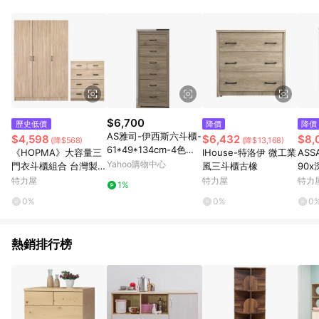
鬆挑選到商品(Simple to choose)、在最短的時間內完成訂購或
結帳流程(Easy to buy)、每次到「特力屋」購物都能得到新的啟
發與靈感(Exciting experience)，同時持續提供消費者居家修繕
最佳解決方案，以創造優質居家環境為首要目標，成為消費者打
造幸福家園時的優先選擇。
$6,700
歷史低價
降價
降價
AS雅司-伊西斯六斗櫃-
$4,598
$6,432
$8,
(降$568)
(降$13,168)
61*49*134cm-4色可
《HOPMA》大容量三
IHouse-特洛伊 微工業
ASS
選
Yahoo購物中心
門衣斗櫃組合 台灣製造
風三斗櫃古橡
90x
衣櫥 抽屜櫃 衣物收納
特力屋
特力屋
特力
1%
櫃-淺橡(漂流)木
0%
0%
0
熱銷排行榜