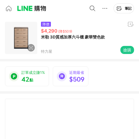
筆記
降價
$4,290
(降$509)
米勒 3D質感加厚六斗櫃 豪華雙色款
搶購
特力屋
訂單成立賺1%
近期最省
42
$509
點