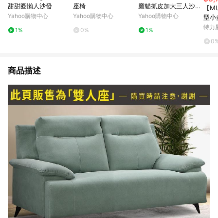
甜甜圈懶人沙發
座椅
磨貓抓皮加大三人沙
【M
發/250CM 可客製
Yahoo購物中心
Yahoo購物中心
Yahoo購物中心
型小
發
特力
1%
0%
1%
0
商品描述