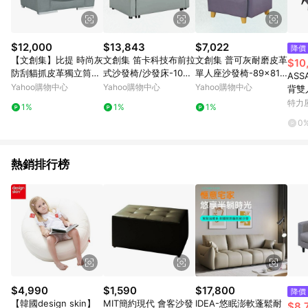
$12,000
$13,843
$7,022
降價
【文創集】比提 時尚灰
文創集 笛卡科技布前拉
文創集 普可灰耐磨皮革
$10
防刮貓抓皮革獨立筒單
式沙發椅/沙發床-108x
單人座沙發椅-89x81x
ASS
人座沙發椅-103x89x
85x90cm免組
89cm免組
Yahoo購物中心
Yahoo購物中心
Yahoo購物中心
背雙
98cm免組
人座
特力
1%
1%
1%
0
熱銷排行榜
$4,990
$1,590
$17,800
降價
【韓國design skin】
MIT簡約現代 會客沙發
IDEA-悠眠澎軟蓬鬆耐
$8,