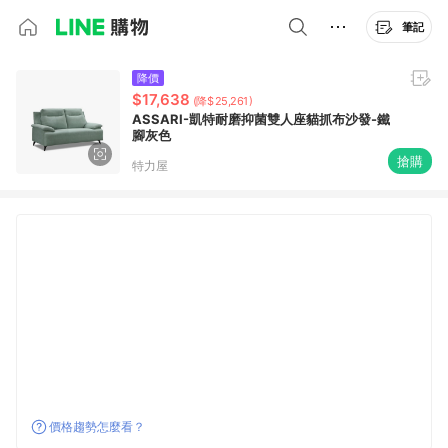
筆記
降價
$17,638
(降$25,261)
ASSARI-凱特耐磨抑菌雙人座貓抓布沙發-鐵
腳灰色
搶購
特力屋
價格趨勢怎麼看？