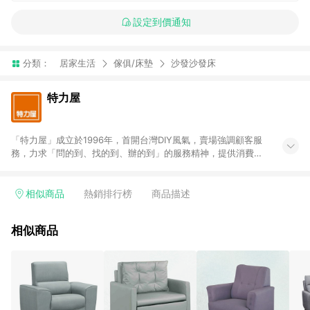
設定到價通知
分類：
居家生活
傢俱/床墊
沙發沙發床
特力屋
「特力屋」成立於1996年，首開台灣DIY風氣，賣場強調顧客服
務，力求「問的到、找的到、辦的到」的服務精神，提供消費者
全方位居家解決方案。賣場商品區均安排專屬人員，提供消費者
詢問專業建議；商品方面，提供超過3萬多種豐富品項，讓每位顧
客找到居家修繕、佈置或裝潢時所需；另外，在各家分店內規劃
相似商品
熱銷排行榜
商品描述
「居家裝修中心」，依顧客需求量身打造，為消費者辦理客製化
居家專案工程。 「特力屋」針對商品、陳列、服務、系統、流程
相似商品
等各方面進行整合，提升服務質感，期望每一位來店顧客，能輕
鬆挑選到商品(Simple to choose)、在最短的時間內完成訂購或
結帳流程(Easy to buy)、每次到「特力屋」購物都能得到新的啟
發與靈感(Exciting experience)，同時持續提供消費者居家修繕
最佳解決方案，以創造優質居家環境為首要目標，成為消費者打
造幸福家園時的優先選擇。