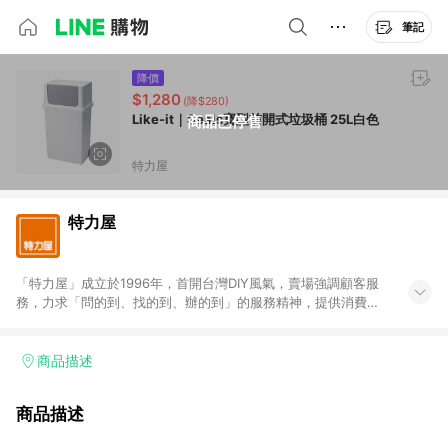
筆記
降價
$1,280
(降$280)
Like-it｜Seals寬型前開式垃圾桶 25L白色
商品已停售
特力屋
特力屋
「特力屋」成立於1996年，首開台灣DIY風氣，賣場強調顧客服
務，力求「問的到、找的到、辦的到」的服務精神，提供消費者
全方位居家解決方案。賣場商品區均安排專屬人員，提供消費者
詢問專業建議；商品方面，提供超過3萬多種豐富品項，讓每位顧
客找到居家修繕、佈置或裝潢時所需；另外，在各家分店內規劃
商品描述
「居家裝修中心」，依顧客需求量身打造，為消費者辦理客製化
居家專案工程。 「特力屋」針對商品、陳列、服務、系統、流程
商品描述
等各方面進行整合，提升服務質感，期望每一位來店顧客，能輕
鬆挑選到商品(Simple to choose)、在最短的時間內完成訂購或