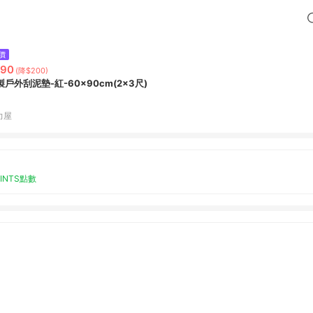
價
790
(降$200)
製戶外刮泥墊-紅-60x90cm(2x3尺)
力屋
OINTS點數