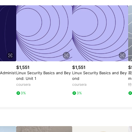
$1,551
$1,551
$
 Administ
Linux Security Basics and Bey
Linux Security Basics and Bey
荷
ond: Unit 1
ond
m
coursera
coursera
特
3%
3%