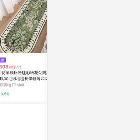
$430
降價
降價
【帕斯特地墊
308
$229
(降$77)
(降$170)
踏墊 防滑墊 
ns仿羊絨床邊毯彩繪花朵簡約家
半島良品 動物造型吸水防滑奈米
浴室(腳踏墊)
Yahoo購物中
臥室毛絨地毯長條輕奢印花地
絨軟式仿珪藻土地墊
森購物 ETMall
Yahoo購物中心
1%
0.5%
1%