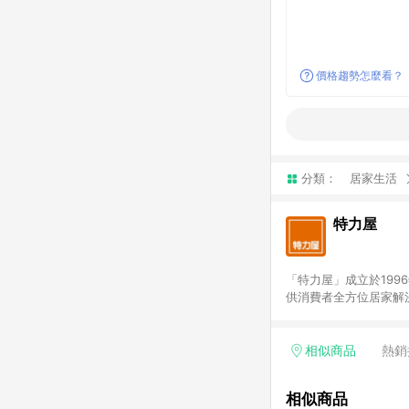
價格趨勢怎麼看？
分類：
居家生活
特力屋
「特力屋」成立於199
供消費者全方位居家解
豐富品項，讓每位顧客
身打造，為消費者辦理客製化居家專案工程。 「特力屋」
升服務質感，期望每一位來
相似商品
熱銷
(Easy to buy)
繕最佳解決方案，以創
相似商品