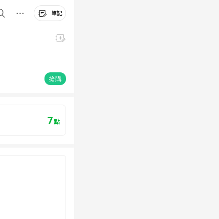
筆記
搶購
7
點