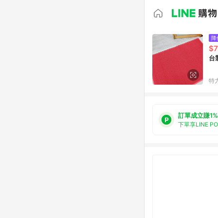
降
$
台
特
訂單成立賺1%
下單享LINE P