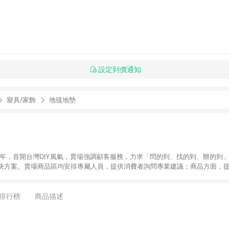
設定到價通知
寢具/家飾
地毯地墊
6年，首開台灣DIY風氣，賣場強調顧客服務，力求「問的到、找的到、辦的到
決方案。賣場商品區均安排專屬人員，提供消費者詢問專業建議；商品方面，提
找到居家修繕、佈置或裝潢時所需；另外，在各家分店內規劃「居家裝修中心
針對商品、陳列、服務、系統、流程等各方面進行整合，提
店顧客，能輕鬆挑選到商品(Simple to choose)、在最短的時間內完成
排行榜
商品描述
、每次到「特力屋」購物都能得到新的啟發與靈感(Exciting experience)，同時
造優質居家環境為首要目標，成為消費者打造幸福家園時的優先選擇。