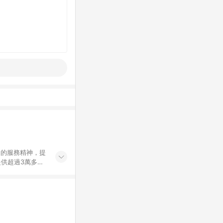
」的服務精神，提
供超過3萬多種
」，依顧客需求量
訂購或結帳流程
持續提供消費者居家修