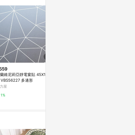
559
$5,480
$3,490
蘭維尼莉亞靜電窗貼 45X150c
Homage to the Square(Sunny
法國公雞 PUT
 VBS56227 多邊形
Days) | Josef Albers - 柚木色
休閒鞋 男女鞋 2
鋁框-大尺寸
力屋
Marais 瑪黑家居
Yahoo購物中
1%
0.5%
1%