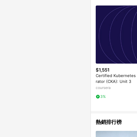
$1,551
Certified Kubernetes
rator (CKA): Unit 3
coursera
3%
熱銷排行榜