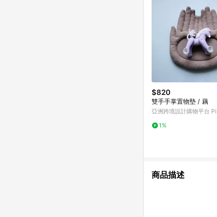
$820
雙手手掌置物墊 / 藕
亞洲跨境設計購物平台 Pin
1%
商品描述