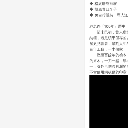
◆ 格紋雕刻抽屜
◆ 櫃底券口牙子
◆ 免自行組裝，專人
純老件「100年」歷史
清末民初，昔人所製作
納櫃，這是碩果僅存的
歷史見證者，篆刻人生
百年工藝，一木傳家
歷經百餘年的榆木，歲
的原木，一刀一鑿，細
一，讓外形增添圓潤的
不會使用銅板價的印章