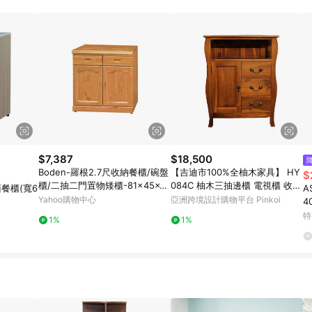
$7,387
$18,500
Boden-羅根2.7尺收納餐櫃/碗盤
【吉迪市100%全柚木家具】 HY
$
櫃/二抽二門置物矮櫃-81x45x8
084C 柚木三抽邊櫃 電視櫃 收納
面餐櫃(寬6
A
4cm
櫃
Yahoo購物中心
亞洲跨境設計購物平台 Pinkoi
4
特
1%
1%