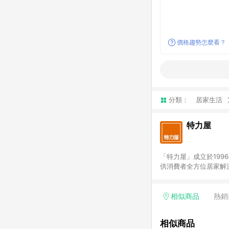
價格趨勢怎麼看？
分類：
居家生活
特力屋
「特力屋」成立於199
供消費者全方位居家解
豐富品項，讓每位顧客
身打造，為消費者辦理客製化居家專案工程。 「特力屋」
升服務質感，期望每一位來
相似商品
熱銷
(Easy to buy)
繕最佳解決方案，以創
相似商品