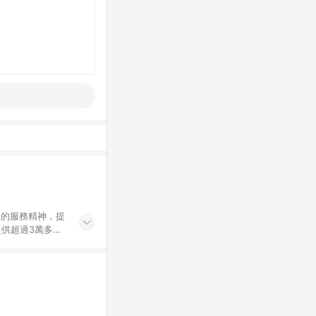
」的服務精神，提
供超過3萬多種
」，依顧客需求量
訂購或結帳流程
持續提供消費者居家修