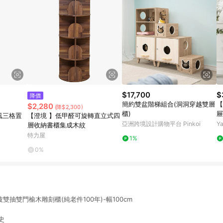
$17,700
$
降價
簡約雙盆階梯組合(洞洞穿越雙層
【
$2,280
(降$2,300)
櫃)
屜
代風三格置
【澄境 】低甲醛可旋轉直立式四
亞洲跨境設計購物平台 Pinkoi
Y
層收納書櫃集成木紋
特力屋
1%
0%
瀾映波雙抽雙門榆木雕刻櫃(純老件100年)-幅100cm
史