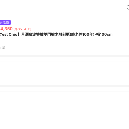
史低價
4,350
(降$55,450)
C'est Chic】月瀾映波雙抽雙門榆木雕刻櫃(純老件100年)-幅100cm
力屋