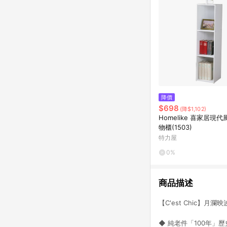
降價
$698
(降$1,102)
Homelike 喜家居現
物櫃(1503)
特力屋
0%
商品描述
【C'est Chic】月
◆ 純老件「100年」歷