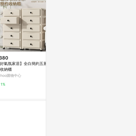
380
限時加碼
限時加碼
好氣氛家居】全白簡約五層抽
$12,650
$2,999
收納櫃
【唯熙傢俱】凱熙灰橡色2.7尺書
RICHOME 
ahoo購物中心
櫃
斗櫃 收納櫃 衣
EA DR252
萬家福線上購物
蝦皮商城
1%
1%
1%