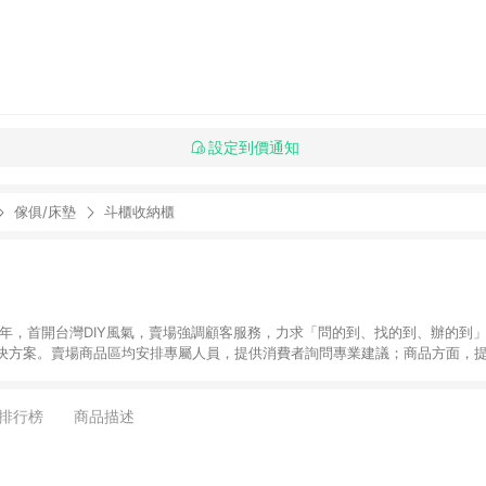
設定到價通知
傢俱/床墊
斗櫃收納櫃
6年，首開台灣DIY風氣，賣場強調顧客服務，力求「問的到、找的到、辦的到
決方案。賣場商品區均安排專屬人員，提供消費者詢問專業建議；商品方面，提
找到居家修繕、佈置或裝潢時所需；另外，在各家分店內規劃「居家裝修中心
針對商品、陳列、服務、系統、流程等各方面進行整合，提
店顧客，能輕鬆挑選到商品(Simple to choose)、在最短的時間內完成
排行榜
商品描述
、每次到「特力屋」購物都能得到新的啟發與靈感(Exciting experience)，同時
造優質居家環境為首要目標，成為消費者打造幸福家園時的優先選擇。