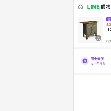
歷
$3
【
特
歷史低價
近一年最省