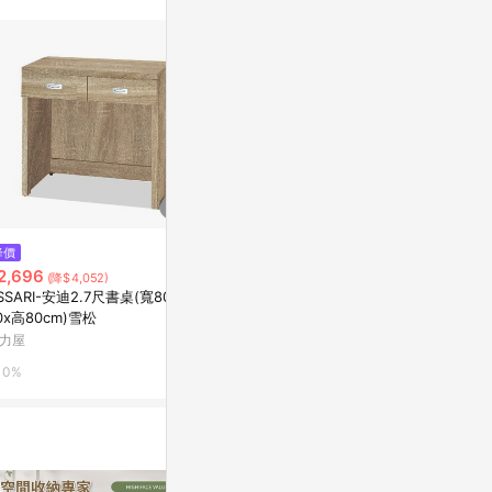
$10,064
降價
歷史低價
文創集-南亞塑鋼 博卡 
2,696
$3,917
(降$4,052)
(降$1,073)
3尺雙拉門二抽鞋
SSARI-安迪2.7尺書桌(寬80x深
【MUNA家居】吉利3X3.5尺推
03.5cm免組
Yahoo購物中
0x高80cm)雪松
門木心板鞋櫃/共三色原切色
力屋
特力屋
1%
0%
0%