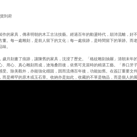
送貨到府
的家具，傳承明朝的木工古法技藝。經過百年的動盪時代，顛沛流離，好不
古董。每一處雕刻，是前人留下的文化；每一處痕跡，是時間留下的筆跡。而
品味。
月刻畫了痕跡，讓陳舊的家具，沈浸了歷史。「格紋雕刻抽屜」清朝末年的
心、用心、真心雕刻而成，滄海桑田後，依舊可見當時的精湛工藝。「券口牙
感受。除美觀外，亦能強化穩固，因而流傳百年後，功能如舊。在簽訂重要文
，而是稀罕的原木或玉石章。收納亦是如此，收藏的不單是物品，而是個人的