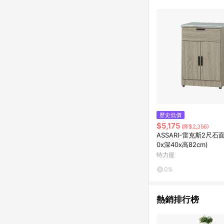
歷史低價
$5,175
(降$2,356)
ASSARI-雷克斯2尺石
0x深40x高82cm)
特力屋
0%
熱銷排行榜