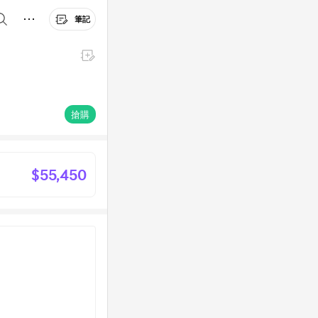
筆記
搶購
$55,450