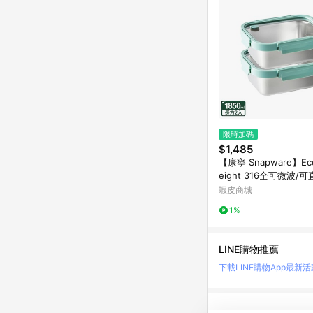
限時加碼
$1,485
【康寧 Snapware】Eco
eight 316全可微波/
鋼保鮮盒1850ML*2(B0
蝦皮商城
1%
LINE購物推薦
下載LINE購物App
最新活