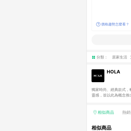
價格趨勢怎麼看？
分類：
居家生活
HOLA
獨家時尚、經典款式，
靈感，並以此為概念推出
注入當季的流行品味。「
selection」精
時，HOLA自有商品皆
相似商品
熱銷
滿額贈點等滿額限制活
特力屋、HOLA 及 H
相似商品