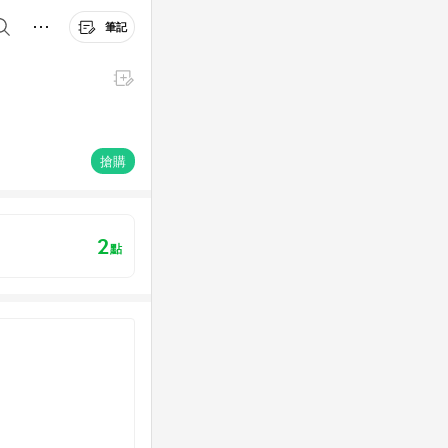
筆記
搶購
2
點