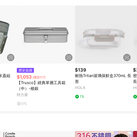
$139
$
歷史低價
水蓋組
耐熱Tritan玻璃保鮮盒370mL 長
密
$1,053
(降$117)
形
長
【Trusco】經典單層工具箱
HOLA
H
（中）-槍銀
特力屋
1%
0%