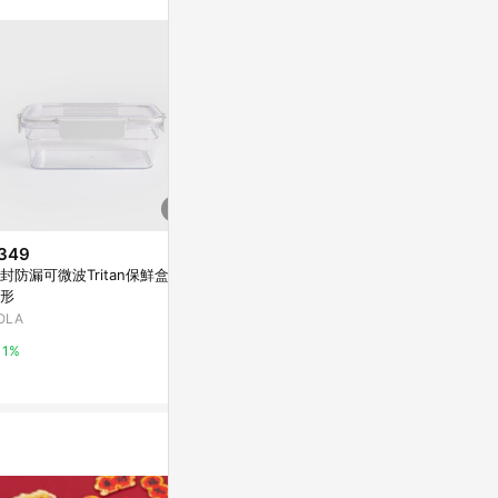
349
$300
降價
封防漏可微波Tritan保鮮盒1L
通用型開關插
$38
(降$12)
形
特力屋
K-8020 小集合
OLA
九乘九購物網
1%
1%
2%