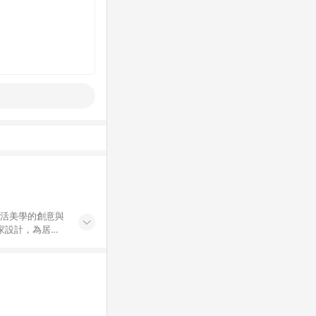
生活美學的創意與
獨家設計，為居家
HOLA
新意與樂趣。同
點數紅包、新客
買商品之品牌：