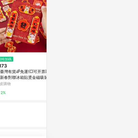
$129
限時加碼
歷史低價
【樂扣樂扣】C
173
$208
(降$13)
鮮盒/長方形4
臺灣有貨🌈免運!💥可开票💥馬
優得304不鏽鋼完美餐盤-三格 台
LocknLoc
新春對聯冰箱貼燙金磁吸裝飾
灣製 餐盒 便當盒 加深 學生 上班
店
創意新年迷你春聯冰箱貼2026
族 團膳 外帶 環保
皮購物
東森購物 ETMall
4%
質
2%
0.5%