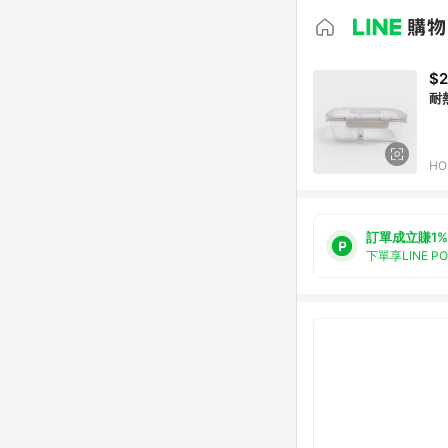
$2
耐
HO
訂單成立賺1%
下單享LINE P