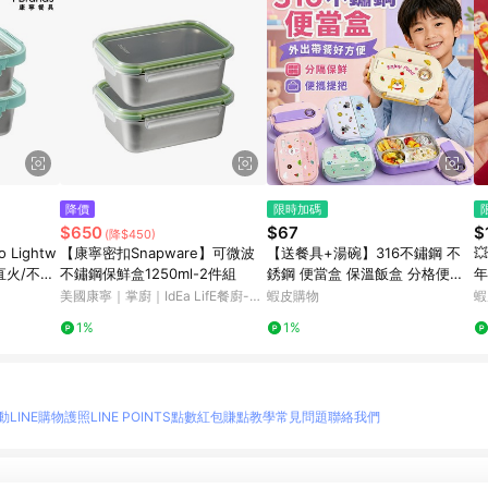
降價
限時加碼
$650
$67
$
(降$450)
 Lightw
【康寧密扣Snapware】可微波
【送餐具+湯碗】316不鏽鋼 不

可直火/不鏽
不鏽鋼保鮮盒1250ml-2件組
銹鋼 便當盒 保溫飯盒 分格便當
年
3)
盒 食品級 兒童便當餐盒 學生便
貼
美國康寧｜掌廚｜IdEa LifE餐廚-蝦
蝦皮購物
蝦
當盒 不鏽鋼分格
優
皮官方旗艦店
1%
1%
動
LINE購物護照
LINE POINTS點數紅包
賺點教學
常見問題
聯絡我們