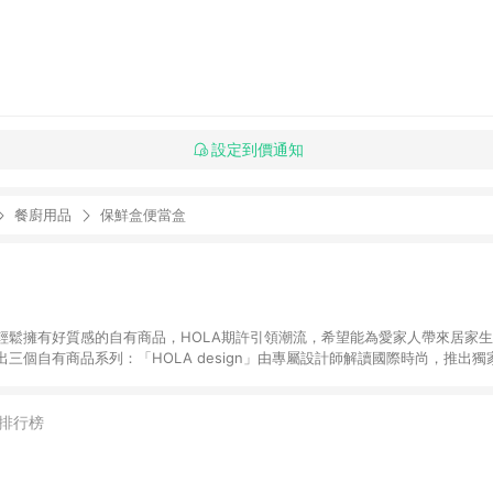
設定到價通知
餐廚用品
保鮮盒便當盒
輕鬆擁有好質感的自有商品，HOLA期許引領潮流，希望能為愛家人帶來居家
三個自有商品系列：「HOLA design」由專屬設計師解讀國際時尚，推出
HOLA home」的經典款式能容易搭配各個居家空間，輕鬆佈置夢想家園。「
選多樣風格的限量商品，讓您輕鬆以優惠價格挑選各式生活好物，為居家創造更多的
通過專業檢測，讓愛家人安心輕鬆地享受美好居家生活。 LINE購物站上活動如
排行榜
動僅限單一品牌滿足活動辦法得以符合資格。 特力集團所屬訂單，將會依據購
oi!好好生活 而拆分成不同訂單並獨立計算點數回饋。