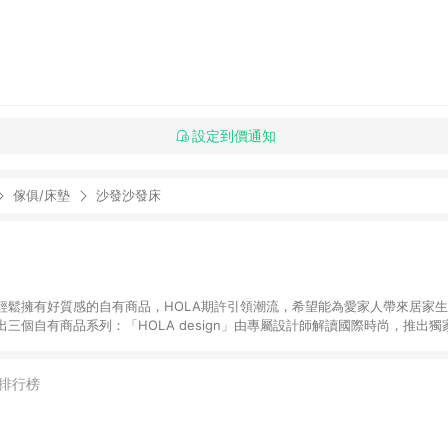
設定到價通知
傢俱/床墊
沙發沙發床
輕鬆擁有好質感的自有商品，HOLA期許引領潮流，希望能為愛家人帶來居家
三個自有商品系列：「HOLA design」由專屬設計師解讀國際時尚，推出
HOLA home」的經典款式能容易搭配各個居家空間，輕鬆佈置夢想家園。「
選多樣風格的限量商品，讓您輕鬆以優惠價格挑選各式生活好物，為居家創造更多的
通過專業檢測，讓愛家人安心輕鬆地享受美好居家生活。 LINE購物站上活動如
排行榜
動僅限單一品牌滿足活動辦法得以符合資格。 特力集團所屬訂單，將會依據購
oi!好好生活 而拆分成不同訂單並獨立計算點數回饋。