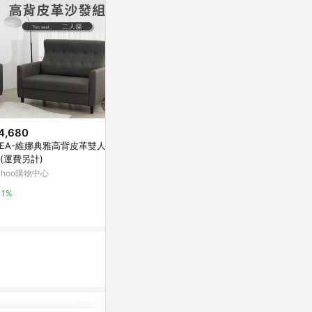
4,680
$17,800
降價
DEA-維娜典雅高背皮革雙人沙
IDEA-悠眠澎軟蓬鬆耐磨貓抓皮
$5,296
(降$9
(運費另計)
加大三人沙發/250CM 可客製
【新生活家具
ahoo購物中心
Yahoo購物中心
USB充電 雙
選
東森購物 ETMa
1%
1%
0.5%