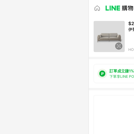
$2
伊
HO
訂單成立賺1%
下單享LINE P