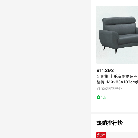
$11,393
文創集 卡舵灰耐磨皮
發椅-149x88x103c
Yahoo購物中心
1%
熱銷排行榜