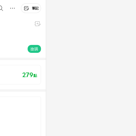
筆記
搶購
279
點