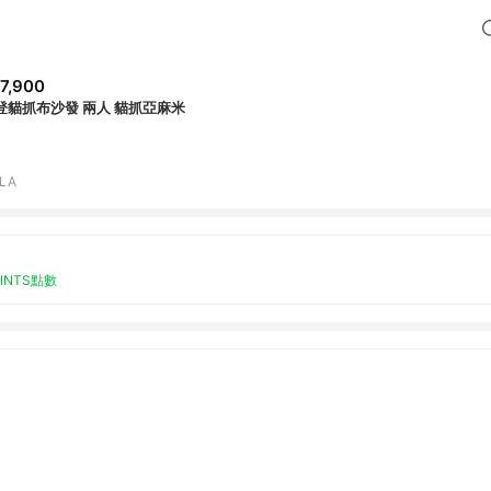
7,900
登貓抓布沙發 兩人 貓抓亞麻米
LA
OINTS點數