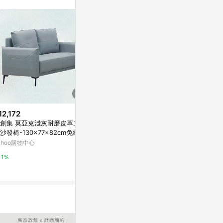
12,172
$15,732
$20,988
創集 莫亞克淺灰耐磨皮革二人
文創集 艾伯爾灰輕柔絨布二人座
文創集 夏蘿
沙發椅-130x77x82cm免組
沙發椅-138x90x75cm免組
二人座沙發椅-1
免組
ahoo購物中心
Yahoo購物中心
Yahoo購物中
1%
1%
1%