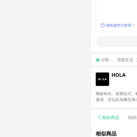
價格趨勢怎麼看？
分類：
居家生活
HOLA
獨家時尚、經典款式，
靈感，並以此為概念推出
注入當季的流行品味。「
selection」精
時，HOLA自有商品皆
相似商品
熱銷
滿額贈點等滿額限制活
特力屋、HOLA 及 H
相似商品