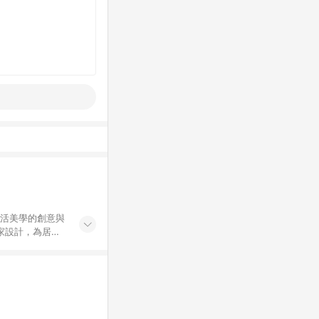
生活美學的創意與
獨家設計，為居家
HOLA
新意與樂趣。同
點數紅包、新客
買商品之品牌：