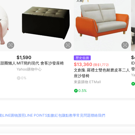
$1,590
$
歷史低價
】甜甜圈懶人
MIT簡約現代 會客沙發座椅
I
$13,360
(降$1,772)
發
Yahoo購物中心
文創集 羅禮士雙色耐磨皮革二人
Y
座沙發椅
0%
東森購物 ETMall
0.5%
動
LINE購物護照
LINE POINTS點數紅包
賺點教學
常見問題
聯絡我們