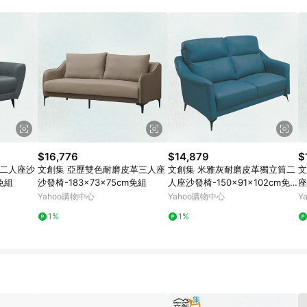
$16,776
$14,879
$
革二人座沙
文創集 亞歷雙色耐磨皮革三人座
文創集 米雅灰耐磨皮革獨立筒二
文
m免組
沙發椅-183x73x75cm免組
人座沙發椅-150x91x102cm免
座
組
Yahoo購物中心
Yahoo購物中心
Y
1%
1%