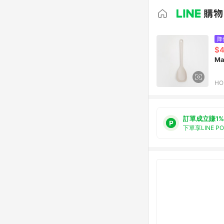
降
$
M
HO
訂單成立賺1%
下單享LINE P