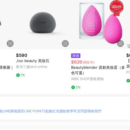
$590
$
降價
,too beauty 美妝石
【
$620
(降$70)
原
新光三越skm online
裸漸層｜
Beautyblender 原創美妝蛋（多
P
色可選）
1%
WBK SHOP寶格選物
3%
動
LINE購物護照
LINE POINTS點數紅包
賺點教學
常見問題
聯絡我們