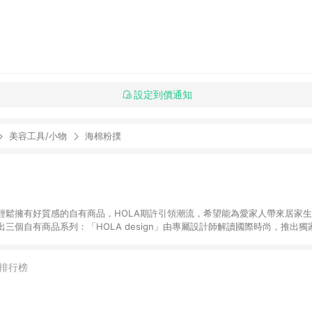
設定到價通知
美容工具/小物
海棉粉撲
輕鬆擁有好質感的自有商品，HOLA期許引領潮流，希望能為愛家人帶來居家
三個自有商品系列：「HOLA design」由專屬設計師解讀國際時尚，推出
HOLA home」的經典款式能容易搭配各個居家空間，輕鬆佈置夢想家園。「
選多樣風格的限量商品，讓您輕鬆以優惠價格挑選各式生活好物，為居家創造更多的
通過專業檢測，讓愛家人安心輕鬆地享受美好居家生活。 LINE購物站上活動如
排行榜
動僅限單一品牌滿足活動辦法得以符合資格。 特力集團所屬訂單，將會依據購
oi!好好生活 而拆分成不同訂單並獨立計算點數回饋。