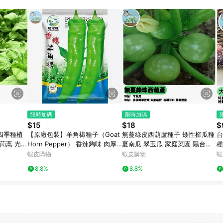
限時加碼
限時加碼
$15
$18
$
 四季種植
【原廠包裝】羊角椒種子（Goat
無蔓綠皮西葫蘆種子 矮性櫛瓜種
台
茼蒿 光杆
Horn Pepper） 香辣夠味 肉厚
夏南瓜 翠玉瓜 家庭菜園 陽台盆
種
快收成 鮮
果長 家庭必種辣椒 陽台盆栽 產
栽 易栽種 豐收快 自種無農藥 新
菇
蝦皮購物
蝦皮購物
蝦
量高 耐熱好種
鮮採種 適合台灣氣候
輕
8.8%
8.8%