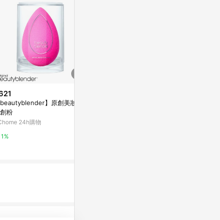
621
$399
歷史低價
beautyblender】原創美妝蛋-
Nizio希臘
$119
(降$16)
創粉
亞洲跨境設計購物
貝印不易吸收氣墊粉底粉撲KQ32
Chome 24h購物
76
1%
日藥本舖官方網站
1%
3%