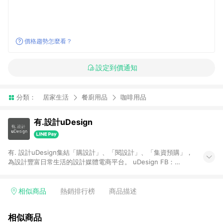
價格趨勢怎麼看？
設定到價通知
分類：
居家生活
餐廚用品
咖啡用品
有.設計uDesign
有. 設計uDesign集結「購設計」、「閱設計」、「集資預購」，
為設計豐富日常生活的設計媒體電商平台。 uDesign FB：
https://bit.ly/31YiW9b uDesign IG：https://goo.gl/aKfdHd
【一般商品贈點規則】 1. 需透過 LINE 購物前往[有. 設計]頁面，
並在同一瀏覽器於24小時內結帳，才具點數回饋資格。 2. 使用以
相似商品
熱銷排行榜
商品描述
下優惠不具返點資格，使用有.設計站內購物金、折價金、通關密
語等不具返點資格。 3. 取消訂單或退貨行為，不具贈點資格。 4.
相似商品
透過 LINE 購物連結到[有. 設計]以外之網站購買之商品不具贈點