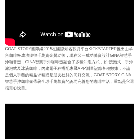
GOAT STORY團隊繼2015在國際知名募資平台KICKSTARTER推出山羊
角咖啡杯成功獲得千萬資金贊助後，現在又一成功募資設計GINA智慧手
沖咖非壺，GINA智慧手沖咖啡壺融合了多種沖泡方式，如:浸泡式，手沖
濾泡式及冰滴咖啡，內建電子秤搭配專屬APP測量記錄各種數據，不論
是個人手藝的精益求精或是朋友社群的同好交流，GOAT STORY GINA
智慧手沖咖啡壺帶著全球千萬募資的認同完善您的咖啡生活，重點是它還
很賞心悅目。