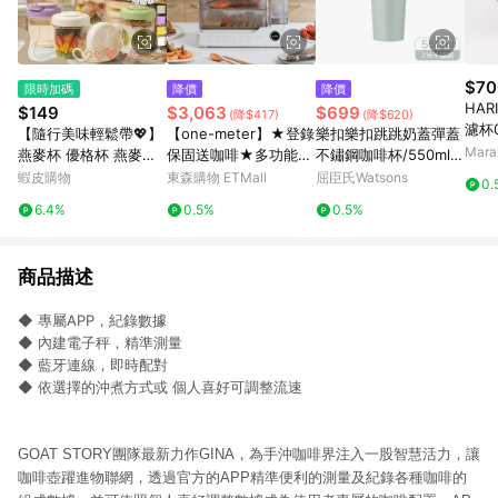
$70
限時加碼
降價
降價
HAR
$149
$3,063
$699
(降$417)
(降$620)
濾杯0
【隨行美味輕鬆帶💖】
【one-meter】★登錄
樂扣樂扣跳跳奶蓋彈蓋
明濾
Mar
燕麥杯 優格杯 燕麥盒
保固送咖啡★多功能可
不鏽鋼咖啡杯/550ml/
樹脂
燕麥優格杯
視電蒸鍋(OHL-24038
抹茶奶蓋
蝦皮購物
東森購物 ETMall
屈臣氏Watsons
0.
SF)
6.4%
0.5%
0.5%
商品描述
◆ 專屬APP，紀錄數據
◆ 內建電子秤，精準測量
◆ 藍牙連線，即時配對
◆ 依選擇的沖煮方式或 個人喜好可調整流速
GOAT STORY團隊最新力作GINA，為手沖咖啡界注入一股智慧活力，讓
咖啡壺躍進物聯網，透過官方的APP精準便利的測量及紀錄各種咖啡的