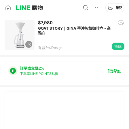
筆記
$7,980
GOAT STORY｜GINA 手沖智慧咖啡壺 - 高
雅白
搶購
有.設計uDesign
訂單成立賺2%
159
點
下單享LINE POINTS點數