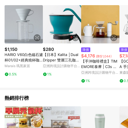
資格。 5. 點數將於出貨後30天後發送。 6. LINE 購物站上之商品
規格、顏色、價位、贈品如與 [有. 設計]商品資訊頁及購物車不
符，以 [有. 設計]購物商品資訊頁及購物車標示為準。 7. 點數紅
包使用規則請以點數紅包活動說明為準。
$1,150
$280
降價
降價
HARIO V60白色磁石濾
【日本】Kalita │Dual
$4,176
$7,
(降$1,044)
杯01/02+經典燒杯咖
Dripper 雙層三孔咖啡
【手沖咖啡禮盒】TIM
【GO
啡壺300ml/600ml套裝
濾杯(薄荷綠)
Marais 瑪黑家居
亞洲跨境設計購物平台
EMORE泰摩 | C3s 經
A 
- 磁石濾杯01+咖啡壺6
Pinkoi
典手沖咖啡套裝【黑/
亞洲跨境設計購物平台
東森購
0.5%
1%
00ml
白】
Pinkoi
1%
0.
熱銷排行榜