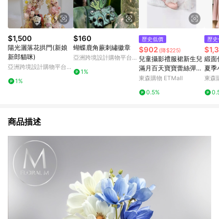
$1,500
$160
歷史低價
歷史
陽光灑落花拱門(新娘
蝴蝶鹿角蕨刺繡徽章
$902
$1,
(降$225)
新郎貓咪)
亞洲跨境設計購物平台
兒童攝影禮服裙新生兒
緞面
Pinkoi
亞洲跨境設計購物平台
滿月百天寶寶蕾絲彈力
夏季
1%
Pinkoi
禮服套裝影樓攝影道具
裙女
東森購物 ETMall
東森購
1%
袍
0.5%
0.
商品描述