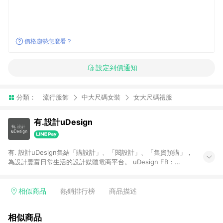
價格趨勢怎麼看？
設定到價通知
分類：
流行服飾
中大尺碼女裝
女大尺碼禮服
有.設計uDesign
有. 設計uDesign集結「購設計」、「閱設計」、「集資預購」，
為設計豐富日常生活的設計媒體電商平台。 uDesign FB：
https://bit.ly/31YiW9b uDesign IG：https://goo.gl/aKfdHd
【一般商品贈點規則】 1. 需透過 LINE 購物前往[有. 設計]頁面，
並在同一瀏覽器於24小時內結帳，才具點數回饋資格。 2. 使用以
相似商品
熱銷排行榜
商品描述
下優惠不具返點資格，使用有.設計站內購物金、折價金、通關密
語等不具返點資格。 3. 取消訂單或退貨行為，不具贈點資格。 4.
相似商品
透過 LINE 購物連結到[有. 設計]以外之網站購買之商品不具贈點