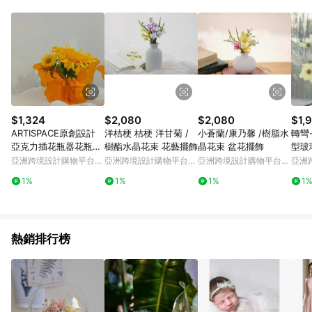
資格。 5. 點數將於出貨後30天後發送。 6. LINE 購物站上之商品
規格、顏色、價位、贈品如與 [有. 設計]商品資訊頁及購物車不
符，以 [有. 設計]購物商品資訊頁及購物車標示為準。 7. 點數紅
包使用規則請以點數紅包活動說明為準。
$1,324
$2,080
$2,080
$1,
ARTISPACE原創設計
洋桔梗 桔梗 洋甘菊 /
小蒼蘭/康乃馨 /樹脂水
轉彎
亞克力插花瓶器花瓶擺
樹酯水晶花束 花藝擺飾
晶花束 盆花擺飾
型玻
件
亞洲跨境設計購物平台
亞洲跨境設計購物平台
亞洲跨境設計購物平台
亞洲
Pinkoi
Pinkoi
Pinkoi
Pinko
1%
1%
1%
1
熱銷排行榜