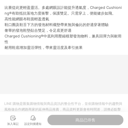
比賽從此更輕盈靈活。多處網眼設計能提升透氣度，Charged Cushioni
ng®有助抵抗落地力度衝擊，保護雙足。只需穿上，便能健步如飛。
高性能網眼布鞋面輕盈透氣
鞋口圈及鞋舌下方的發泡材料襯墊帶來無與倫比的舒適穿著體驗
奢華的發泡鞋墊貼合雙足，令足底更舒適
Charged Cushioning®中底利用壓縮模塑發泡物料，兼具回彈力與耐用
性
耐用鞋底增加靈活彈性，帶來靈活度及牽引效果
LINE 購物是匯集購物情報與商品資訊的整合性平台，並依購物情報中的趨勢與
風格做合作網路商家的延伸商品推薦，商品資料更新會有時間差，請務必點擊
商品至各合作網路商家，確認現售價與購物條件，一切資訊以合作廠商網頁為
商品已停售
準。
加入筆記
設定到價通知