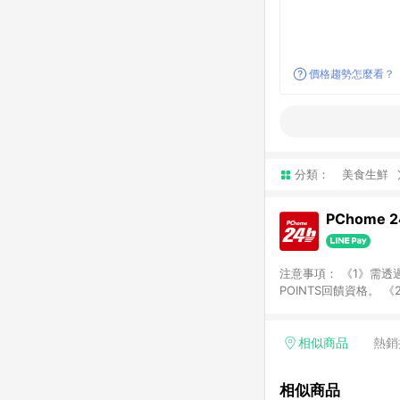
價格趨勢怎麼看？
分類：
美食生鮮
PChome 
注意事項： 《1》需透過
POINTS回饋資格。 
購、旅遊、票券等商品不
獲得點數回饋。 《4》
PChome儲值商品、
相似商品
熱銷
數/禮物卡 [2025/2
價券折扣)】、【P幣扣
相似商品
商家訂單頁面標示「LIN