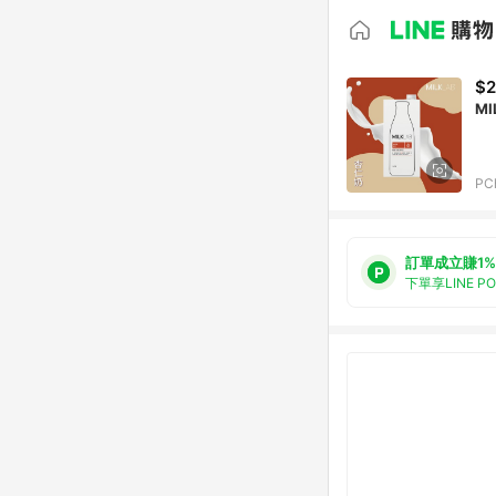
$
MI
PC
訂單成立賺1%
下單享LINE P