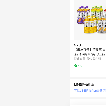
$70
【蝦皮直營】茶裏王 
茶/台式綠茶/英式紅茶
綠茶/青心烏龍茶 600m
蝦皮直營_最快當日到
飲料 綠茶
4%
LINE購物推薦
下載LINE購物App
最新活