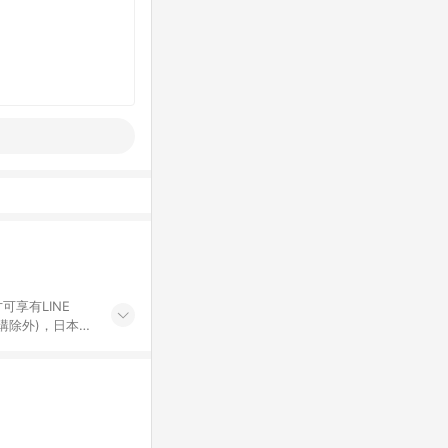
可享有LINE
採購除外)，日本代
物帳號，將無法
票券、訂閱方案、
mm儲值點數、點
單活動折扣 (含折
回饋資格之訂單將於
。 《7》LINE