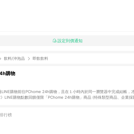
設定到價通知
飲料/沖泡品
即飲飲料
24h購物
LINE購物前往PChome 24h購物，且在１小時內於同一瀏覽器中完成結帳，才
《2》LINE購物點數回饋僅限「PChome 24h購物」商品 (特殊類型商品、企業
在點數回饋範圍內。 《3》如取消訂單、退貨、購物中登出PChome 24h購
如購買以下類別商品，將無法獲得點數回饋： - 0-1歲奶粉、手機門號商品、
企業專區/企業採購、部分指定商品 - 下載軟體、奶粉/副食品、電腦軟體、InCo
排行榜
/16起適用] - 票券全品項 [2026/6/2起適用] 《5》回饋點數的計算將會排除【訂
抵】、【現金積點扣抵】及【訂單運費】等金額。 《6》符合LINE POINTS
E回饋」，若無此標示則 不符合回饋LINE POINTS點數資格亦不得使用點數紅包 