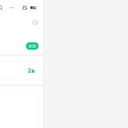
筆記
搶購
2
點