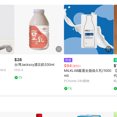
高回饋點數」機制 (特殊活動時開放「回饋無上限」)，以同一訂單中同一商品
INE購物所設定的回饋機制為準。 《8》LINE購物為購物資訊整合性平台，商
格、顏色、價位、贈品與PChome 24h購物銷售網頁不符，以銷售網頁標示
$28
降價
台灣Jacksoy濃豆奶330ml
$94
$
(降$5)
koi
HOLA
MILKLAB嚴選全脂保久乳(1000
【
ml)
代
1%
官
PChome 24h購物
蝦
爵
1%