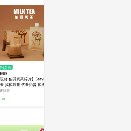
不論件數計算，
品資料更新會有
為準！
$28
限時加碼
台灣Jackso
$72
169
(雙重省$23)
330ml
[家速配]林鳳營益生菌優酪乳880
現貨 伯爵奶茶碎片】StayFull
ml※實際到貨效期約4天以上
HOLA
餐 搖搖袋餐 代餐奶昔 搖搖飲
方授權商 1盒8包 SGS檢驗 伯
萬家福線上購物
皮購物
1%
奶茶碎片
10%
8%