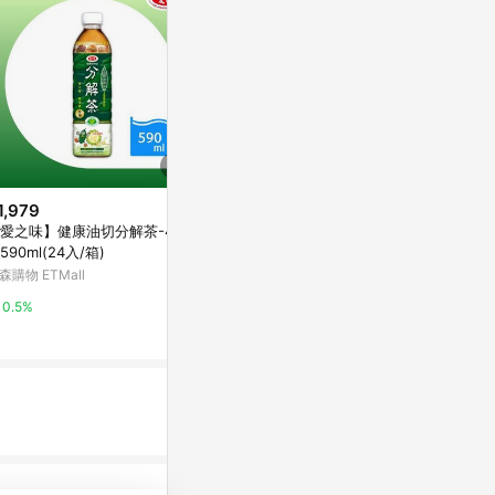
1,979
$1,199
限時加碼
愛之味】健康油切分解茶-4箱
【蝦皮直營】Red Bull 紅牛 能量
$35
590ml(24入/箱)
飲料 250mlx24罐/箱 原味/無糖/
[家速配]生活
葡萄/白桃/零卡 redbull
森購物 ETMall
蝦皮直營_最快當日到
90ml
萬家福線上購
0.5%
4%
10%