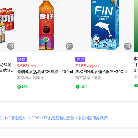
$
降價
降價
白毫烏龍
【
$569
$165
(降$367)
(降$51)
/日式無糖
組
每朝健康熟藏紅茶(無糖) 650ml
黑松FIN健康補給飲料-300ml
lx4入/組
東
萬家福線上購物
萬家福線上購物
15%
15%
動
LINE購物護照
LINE POINTS點數紅包
賺點教學
常見問題
聯絡我們