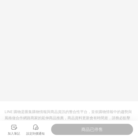
值點數、點數/禮物卡 [2025/2/16起適用] - 票券全品項
[2026/6/2起適用] 《5》回饋點數的計算將會排除【訂單活動折
扣 (含折價券折扣)】、【P幣扣抵】、【現金積點扣抵】及【訂單
運費】等金額。 《6》符合LINE POINTS回饋資格之訂單將於商
家訂單頁面標示「LINE回饋」，若無此標示則 不符合回饋LINE
POINTS點數資格亦不得使用點數紅包 。 《7》LINE購物設有
「單一商品最高回饋點數」機制 (特殊活動時開放「回饋無上
限」)，以同一訂單中同一商品不論件數計算，並依訂單成立時間
當下LINE購物所設定的回饋機制為準。 《8》LINE購物為購物資
訊整合性平台，商品資料更新會有時間差，如顯示之商品規格、
顏色、價位、贈品與PChome 24h購物銷售網頁不符，以銷售網
頁標示為準！
LINE 購物是匯集購物情報與商品資訊的整合性平台，並依購物情報中的趨勢與
風格做合作網路商家的延伸商品推薦，商品資料更新會有時間差，請務必點擊
商品至各合作網路商家，確認現售價與購物條件，一切資訊以合作廠商網頁為
商品已停售
準。
加入筆記
設定到價通知