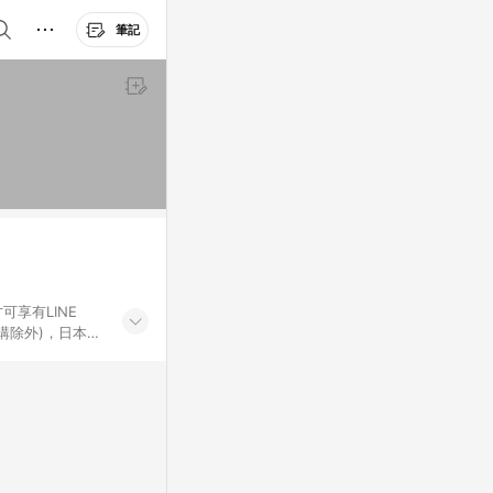
筆記
可享有LINE
採購除外)，日本代
物帳號，將無法
票券、訂閱方案、
mm儲值點數、點
單活動折扣 (含折
回饋資格之訂單將於
。 《7》LINE
不論件數計算，