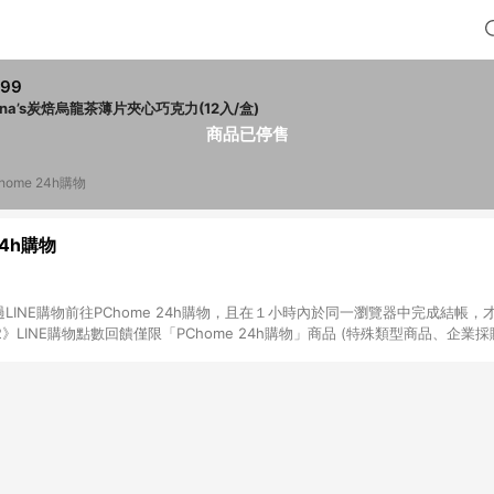
299
ona’s炭焙烏龍茶薄片夾心巧克力(12入/盒)
商品已停售
home 24h購物
24h購物
LINE購物前往PChome 24h購物，且在１小時內於同一瀏覽器中完成結帳，才
《2》LINE購物點數回饋僅限「PChome 24h購物」商品 (特殊類型商品、企業
在點數回饋範圍內。 《3》如取消訂單、退貨、購物中登出PChome 24h購
如購買以下類別商品，將無法獲得點數回饋： - 0-1歲奶粉、手機門號商品、
企業專區/企業採購、部分指定商品 - 下載軟體、奶粉/副食品、電腦軟體、InCo
/16起適用] - 票券全品項 [2026/6/2起適用] 《5》回饋點數的計算將會排除【訂
抵】、【現金積點扣抵】及【訂單運費】等金額。 《6》符合LINE POINTS
E回饋」，若無此標示則 不符合回饋LINE POINTS點數資格亦不得使用點數紅包 
高回饋點數」機制 (特殊活動時開放「回饋無上限」)，以同一訂單中同一商品