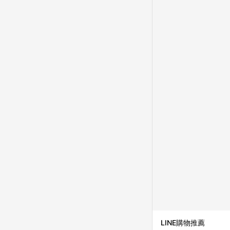
並依訂單成立時間當下L
時間差，如顯示之商品規
LINE購物推薦