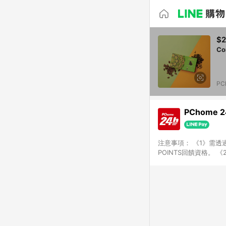
$
C
PC
PChome 
注意事項： 《1》需透過
POINTS回饋資格。 
購、旅遊、票券等商品不
獲得點數回饋。 《4》
PChome儲值商品、
數/禮物卡 [2025/2
價券折扣)】、【P幣扣
商家訂單頁面標示「LIN
購物設有「單一商品最