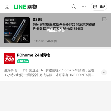
筆記
$399
Sily 智能數顯電動鼻毛修剪器 開放式夾縫修
鼻毛器 防夾毛修剪刀 除毛器 刮毛器
商品已停售
PChome 24h購物
PChome 24h購物
注意事項： 《1》需透過LINE購物前往PChome 24h購物，且在
１小時內於同一瀏覽器中完成結帳，才可享有LINE POINTS回饋
資格。 《2》LINE購物點數回饋僅限「PChome 24h購物」商品
(特殊類型商品、企業採購除外)，日本代購、旅遊、票券等商品不
在點數回饋範圍內。 《3》如取消訂單、退貨、購物中登出
PChome 24h購物帳號，將無法獲得點數回饋。 《4》如購買以
下類別商品，將無法獲得點數回饋： - 0-1歲奶粉、手機門號商
品、票券、訂閱方案、PChome儲值商品、企業專區/企業採購、
部分指定商品 - 下載軟體、奶粉/副食品、電腦軟體、InComm儲