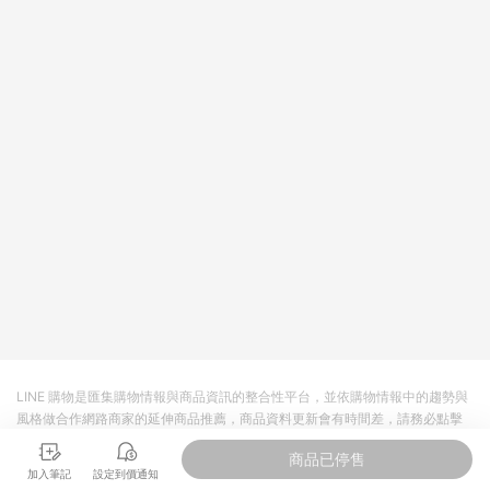
值點數、點數/禮物卡 [2025/2/16起適用] - 票券全品項
[2026/6/2起適用] 《5》回饋點數的計算將會排除【訂單活動折
扣 (含折價券折扣)】、【P幣扣抵】、【現金積點扣抵】及【訂單
運費】等金額。 《6》符合LINE POINTS回饋資格之訂單將於商
家訂單頁面標示「LINE回饋」，若無此標示則 不符合回饋LINE
POINTS點數資格亦不得使用點數紅包 。 《7》LINE購物設有
「單一商品最高回饋點數」機制 (特殊活動時開放「回饋無上
限」)，以同一訂單中同一商品不論件數計算，並依訂單成立時間
當下LINE購物所設定的回饋機制為準。 《8》LINE購物為購物資
訊整合性平台，商品資料更新會有時間差，如顯示之商品規格、
顏色、價位、贈品與PChome 24h購物銷售網頁不符，以銷售網
頁標示為準！
LINE 購物是匯集購物情報與商品資訊的整合性平台，並依購物情報中的趨勢與
風格做合作網路商家的延伸商品推薦，商品資料更新會有時間差，請務必點擊
商品至各合作網路商家，確認現售價與購物條件，一切資訊以合作廠商網頁為
商品已停售
準。
加入筆記
設定到價通知