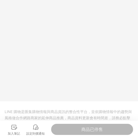
值點數、點數/禮物卡 [2025/2/16起適用] - 票券全品項
[2026/6/2起適用] 《5》回饋點數的計算將會排除【訂單活動折
扣 (含折價券折扣)】、【P幣扣抵】、【現金積點扣抵】及【訂單
運費】等金額。 《6》符合LINE POINTS回饋資格之訂單將於商
家訂單頁面標示「LINE回饋」，若無此標示則 不符合回饋LINE
POINTS點數資格亦不得使用點數紅包 。 《7》LINE購物設有
「單一商品最高回饋點數」機制 (特殊活動時開放「回饋無上
限」)，以同一訂單中同一商品不論件數計算，並依訂單成立時間
當下LINE購物所設定的回饋機制為準。 《8》LINE購物為購物資
訊整合性平台，商品資料更新會有時間差，如顯示之商品規格、
顏色、價位、贈品與PChome 24h購物銷售網頁不符，以銷售網
頁標示為準！
LINE 購物是匯集購物情報與商品資訊的整合性平台，並依購物情報中的趨勢與
風格做合作網路商家的延伸商品推薦，商品資料更新會有時間差，請務必點擊
商品至各合作網路商家，確認現售價與購物條件，一切資訊以合作廠商網頁為
商品已停售
準。
加入筆記
設定到價通知