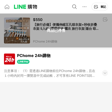
筆記
$550
【旅行必備】便攜伸縮五孔晾衣架+秒收折疊
衣架 5入組 (露營宿舍 曬衣 旅行衣架 陽台 晾
商品已停售
衣)
PChome 24h購物
PChome 24h購物
注意事項： 《1》需透過LINE購物前往PChome 24h購物，且在
１小時內於同一瀏覽器中完成結帳，才可享有LINE POINTS回饋
資格。 《2》LINE購物點數回饋僅限「PChome 24h購物」商品
(特殊類型商品、企業採購除外)，日本代購、旅遊、票券等商品不
在點數回饋範圍內。 《3》如取消訂單、退貨、購物中登出
PChome 24h購物帳號，將無法獲得點數回饋。 《4》如購買以
下類別商品，將無法獲得點數回饋： - 0-1歲奶粉、手機門號商
品、票券、訂閱方案、PChome儲值商品、企業專區/企業採購、
部分指定商品 - 下載軟體、奶粉/副食品、電腦軟體、InComm儲