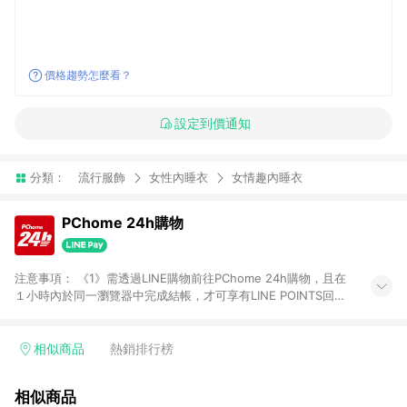
價格趨勢怎麼看？
設定到價通知
分類：
流行服飾
女性內睡衣
女情趣內睡衣
PChome 24h購物
注意事項： 《1》需透過LINE購物前往PChome 24h購物，且在
１小時內於同一瀏覽器中完成結帳，才可享有LINE POINTS回饋
資格。 《2》LINE購物點數回饋僅限「PChome 24h購物」商品
(特殊類型商品、企業採購除外)，日本代購、旅遊、票券等商品不
在點數回饋範圍內。 《3》如取消訂單、退貨、購物中登出
相似商品
熱銷排行榜
PChome 24h購物帳號，將無法獲得點數回饋。 《4》如購買以
下類別商品，將無法獲得點數回饋： - 0-1歲奶粉、手機門號商
相似商品
品、票券、訂閱方案、PChome儲值商品、企業專區/企業採購、