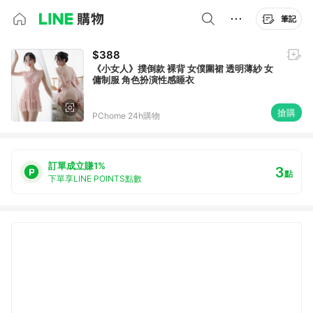
筆記
$388
《小女人》撲倒款 裸背 女僕圍裙 透明薄紗 女
傭制服 角色扮演性感睡衣
搶購
PChome 24h購物
訂單成立賺1%
3
點
下單享LINE POINTS點數