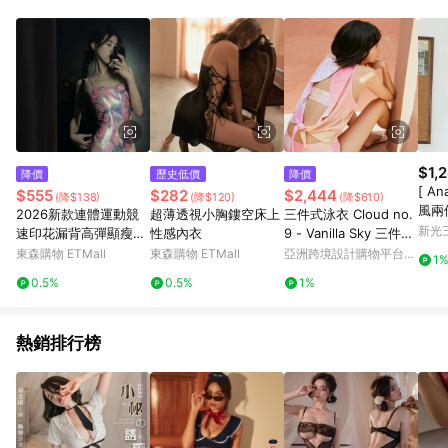
部分指定商品 - 下載軟體、奶粉/副食品、電腦軟體、InComm儲
值點數、點數/禮物卡 [2025/2/16起適用] - 票券全品項
[2026/6/2起適用] 《5》回饋點數的計算將會排除【訂單活動折
扣 (含折價券折扣)】、【P幣扣抵】、【現金積點扣抵】及【訂單
運費】等金額。 《6》符合LINE POINTS回饋資格之訂單將於商
家訂單頁面標示「LINE回饋」，若無此標示則 不符合回饋LINE
POINTS點數資格亦不得使用點數紅包 。 《7》LINE購物設有
「單一商品最高回饋點數」機制 (特殊活動時開放「回饋無上
限」)，以同一訂單中同一商品不論件數計算，並依訂單成立時間
$1,
降價
歷史低價
降價
當下LINE購物所設定的回饋機制為準。 《8》LINE購物為購物資
[ A
$555
$282
$2,444
(降$138)
(降$120)
(降$610)
訊整合性平台，商品資料更新會有時間差，如顯示之商品規格、
風兩
2026新款連體運動競
超薄透視小胸鏤空床上
三件式泳衣 Cloud no.
顏色、價位、贈品與PChome 24h購物銷售網頁不符，以銷售網
新光三
速印花漏背高彈顯瘦泡
性感內衣
9 - Vanilla Sky 三件式
頁標示為準！
溫泉游泳學生沙灘泳裝
泳衣 三件式泳衣 復古
東森購物 ETMall
東森購物 ETMall
亞洲跨境設計購物平台
1
女
泳衣
Pinkoi
0.5%
0.5%
1%
熱銷排行榜