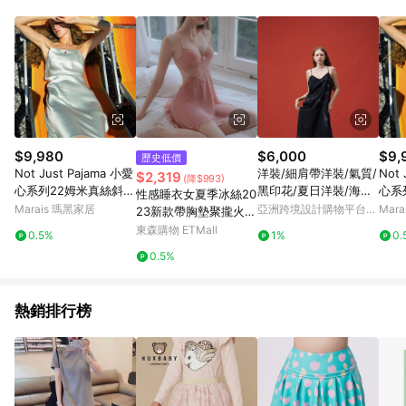
部分指定商品 - 下載軟體、奶粉/副食品、電腦軟體、InComm儲
值點數、點數/禮物卡 [2025/2/16起適用] - 票券全品項
[2026/6/2起適用] 《5》回饋點數的計算將會排除【訂單活動折
扣 (含折價券折扣)】、【P幣扣抵】、【現金積點扣抵】及【訂單
運費】等金額。 《6》符合LINE POINTS回饋資格之訂單將於商
家訂單頁面標示「LINE回饋」，若無此標示則 不符合回饋LINE
POINTS點數資格亦不得使用點數紅包 。 《7》LINE購物設有
「單一商品最高回饋點數」機制 (特殊活動時開放「回饋無上
限」)，以同一訂單中同一商品不論件數計算，並依訂單成立時間
$9,980
$6,000
$9,
歷史低價
當下LINE購物所設定的回饋機制為準。 《8》LINE購物為購物資
Not Just Pajama 小愛
洋裝/細肩帶洋裝/氣質/
Not 
$2,319
(降$993)
訊整合性平台，商品資料更新會有時間差，如顯示之商品規格、
心系列22姆米真絲斜裁
黑印花/夏日洋裝/海邊/
心系
性感睡衣女夏季冰絲20
顏色、價位、贈品與PChome 24h購物銷售網頁不符，以銷售網
吊帶裙/絲綢洋裝 - 本
浪漫/印花/INF/25SS
吊帶
Marais 瑪黑家居
亞洲跨境設計購物平台
Mar
23新款帶胸墊聚攏火辣
頁標示為準！
白色-L
花粉-
Pinkoi
私房吊帶真絲蕾絲睡裙
東森購物 ETMall
0.5%
1%
0.
0.5%
熱銷排行榜