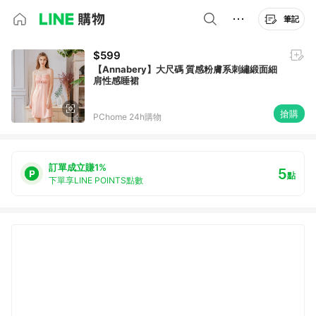
筆記
$599
【Annabery】大尺碼 質感粉膚系刺繡緞面細
肩性感睡裙
搶購
PChome 24h購物
訂單成立賺1%
5
點
下單享LINE POINTS點數