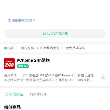
價格趨勢怎麼看？
設定到價通知
分類：
流行服飾
中大尺碼女裝
女大尺碼洋裝
PChome 24h購物
注意事項： 《1》需透過LINE購物前往PChome 24h購物，且在
１小時內於同一瀏覽器中完成結帳，才可享有LINE POINTS回饋
資格。 《2》LINE購物點數回饋僅限「PChome 24h購物」商品
(特殊類型商品、企業採購除外)，日本代購、旅遊、票券等商品不
在點數回饋範圍內。 《3》如取消訂單、退貨、購物中登出
相似商品
熱銷排行榜
PChome 24h購物帳號，將無法獲得點數回饋。 《4》如購買以
下類別商品，將無法獲得點數回饋： - 0-1歲奶粉、手機門號商
相似商品
品、票券、訂閱方案、PChome儲值商品、企業專區/企業採購、