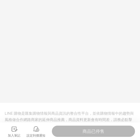
值點數、點數/禮物卡 [2025/2/16起適用] - 票券全品項
[2026/6/2起適用] 《5》回饋點數的計算將會排除【訂單活動折
扣 (含折價券折扣)】、【P幣扣抵】、【現金積點扣抵】及【訂單
運費】等金額。 《6》符合LINE POINTS回饋資格之訂單將於商
家訂單頁面標示「LINE回饋」，若無此標示則 不符合回饋LINE
POINTS點數資格亦不得使用點數紅包 。 《7》LINE購物設有
「單一商品最高回饋點數」機制 (特殊活動時開放「回饋無上
限」)，以同一訂單中同一商品不論件數計算，並依訂單成立時間
當下LINE購物所設定的回饋機制為準。 《8》LINE購物為購物資
訊整合性平台，商品資料更新會有時間差，如顯示之商品規格、
顏色、價位、贈品與PChome 24h購物銷售網頁不符，以銷售網
頁標示為準！
LINE 購物是匯集購物情報與商品資訊的整合性平台，並依購物情報中的趨勢與
風格做合作網路商家的延伸商品推薦，商品資料更新會有時間差，請務必點擊
商品至各合作網路商家，確認現售價與購物條件，一切資訊以合作廠商網頁為
商品已停售
準。
加入筆記
設定到價通知