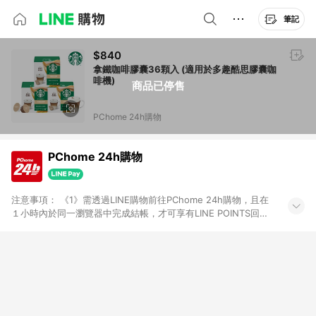
筆記
$840
拿鐵咖啡膠囊36顆入 (適用於多趣酷思膠囊咖
啡機)
商品已停售
PChome 24h購物
PChome 24h購物
注意事項： 《1》需透過LINE購物前往PChome 24h購物，且在
１小時內於同一瀏覽器中完成結帳，才可享有LINE POINTS回饋
資格。 《2》LINE購物點數回饋僅限「PChome 24h購物」商品
(特殊類型商品、企業採購除外)，日本代購、旅遊、票券等商品不
在點數回饋範圍內。 《3》如取消訂單、退貨、購物中登出
PChome 24h購物帳號，將無法獲得點數回饋。 《4》如購買以
下類別商品，將無法獲得點數回饋： - 0-1歲奶粉、手機門號商
品、票券、訂閱方案、PChome儲值商品、企業專區/企業採購、
部分指定商品 - 下載軟體、奶粉/副食品、電腦軟體、InComm儲