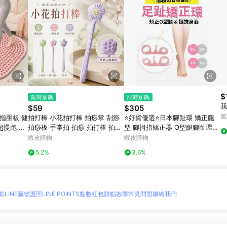
$
限時加碼
限時加碼
我
$59
$305
萬
指壓板 健
拍打棒 小花拍打棒 拍痧掌 刮痧
⭐好貨優選⭐日本腳趾環 矯正腿
慢跑 超
拍痧板 手掌拍 拍痧 拍打棒 拍打
型 腳拇指矯正器 O型腿腳趾環
 健康步道
板 不求人 按摩拍打 經絡拍打棒
瘦腳外翻糾正改善扁平足 美腿分
蝦皮購物
蝦皮購物
拍打器
趾器 腳趾拇指外翻矯正 矽膠
5.2%
3.6%
動
LINE購物護照
LINE POINTS點數紅包
賺點教學
常見問題
聯絡我們