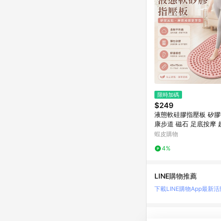
限時加碼
$249
液態軟硅膠指壓板 矽膠
康步道 磁石 足底按摩 超
慢跑指壓墊 硅膠指壓板
蝦皮購物
經絡按摩 原地腳踩
4%
LINE購物推薦
下載LINE購物App
最新活