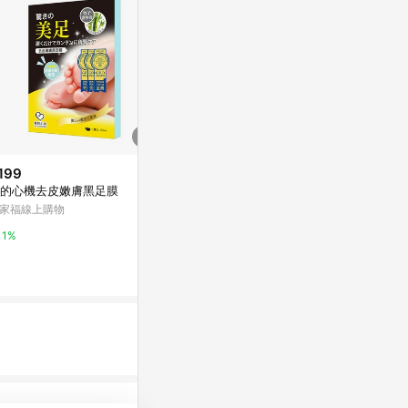
199
歷史低價
降價
的心機去皮嫩膚黑足膜
$188
$319
(降$11)
(降$81)
家福線上購物
泰國皇家生薑足貼10片
足勇 NO.930
足好夾【APP
寶雅線上買
1%
(單一帳號最高1
台灣樂天市場
0.5%
3%