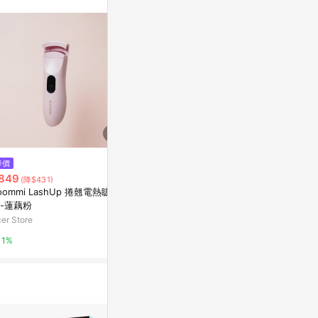
不論件數計算，
品資料更新會有
為準！
$1,199
降價
限時加碼
[4東京直購] S
849
$99
(降$431)
INY BASIC 
oommi LashUp 捲翹電熱睫毛
睫毛夾 迷你睫毛夾 局部睫毛夾
-WA2 極細水
台灣樂天市場
-蓮藕粉
廣角 睫毛捲翹器 化妝 眼妝 美妝
本製
夾子 捲翹器夾 上妝工具 底妝 替
er Store
蝦皮購物
3%
換用備用膠條
1%
4.8%