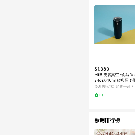
購物設有「單一商品最
並依訂單成立時間當下L
時間差，如顯示之商品規
$1,380
MiiR 雙層真空 保溫/
24oz/710ml 經典黑 
亞洲跨境設計購物平台 Pin
1%
熱銷排行榜