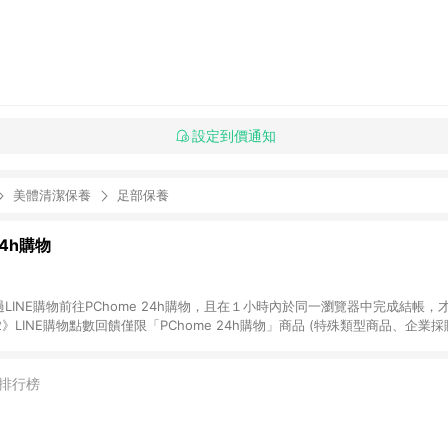
設定到價通知
美體清潔保養
足部保養
24h購物
LINE購物前往PChome 24h購物，且在１小時內於同一瀏覽器中完成結帳，才
《2》LINE購物點數回饋僅限「PChome 24h購物」商品 (特殊類型商品、企業
在點數回饋範圍內。 《3》如取消訂單、退貨、購物中登出PChome 24h購
如購買以下類別商品，將無法獲得點數回饋： - 0-1歲奶粉、手機門號商品、
企業專區/企業採購、部分指定商品 - 下載軟體、奶粉/副食品、電腦軟體、InCo
排行榜
/16起適用] - 票券全品項 [2026/6/2起適用] 《5》回饋點數的計算將會排除【訂
抵】、【現金積點扣抵】及【訂單運費】等金額。 《6》符合LINE POINTS
E回饋」，若無此標示則 不符合回饋LINE POINTS點數資格亦不得使用點數紅包 