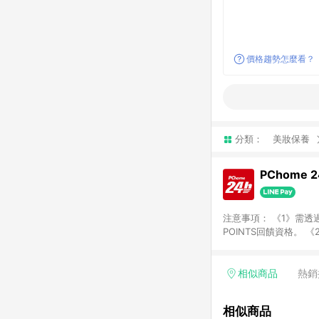
價格趨勢怎麼看？
分類：
美妝保養
PChome 
注意事項： 《1》需透過
POINTS回饋資格。 
購、旅遊、票券等商品不
獲得點數回饋。 《4》
PChome儲值商品、
相似商品
熱銷
數/禮物卡 [2025/2
價券折扣)】、【P幣扣
相似商品
商家訂單頁面標示「LIN