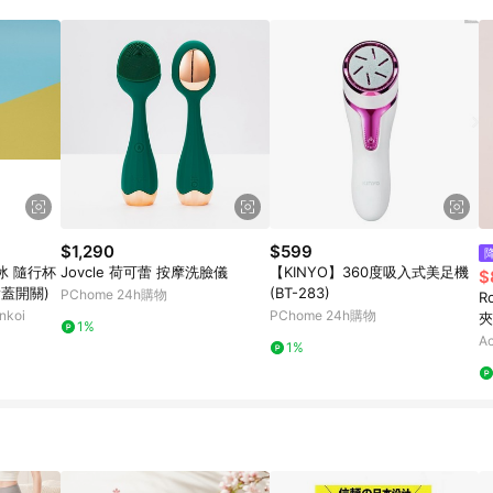
高回饋點數」機制 (特殊活動時開放「回饋無上限」)，以同一訂單中同一商品
INE購物所設定的回饋機制為準。 《8》LINE購物為購物資訊整合性平台，商
格、顏色、價位、贈品與PChome 24h購物銷售網頁不符，以銷售網頁標示
$1,290
$599
保冰 隨行杯
Jovcle 荷可蕾 按摩洗臉儀
【KINYO】360度吸入式美足機
$
(滑蓋開關)
(BT-283)
PChome 24h購物
R
koi
PChome 24h購物
夾
1%
Ac
1%