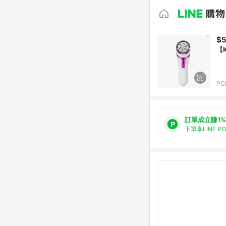
$
【
PC
訂單成立賺1%
下單享LINE P