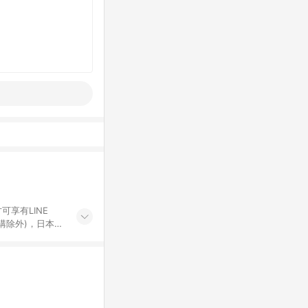
可享有LINE
採購除外)，日本代
物帳號，將無法
票券、訂閱方案、
mm儲值點數、點
單活動折扣 (含折
回饋資格之訂單將於
。 《7》LINE