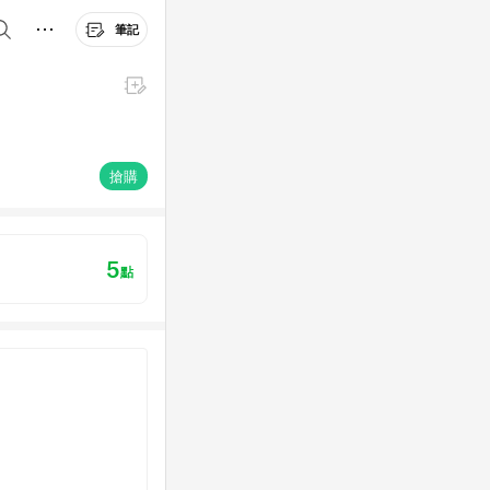
筆記
搶購
5
點