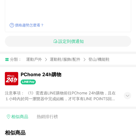
價格趨勢怎麼看？
設定到價通知
分類：
運動戶外
運動鞋/服飾/配件
登山/機能鞋
PChome 24h購物
注意事項： 《1》需透過LINE購物前往PChome 24h購物，且在
１小時內於同一瀏覽器中完成結帳，才可享有LINE POINTS回饋
資格。 《2》LINE購物點數回饋僅限「PChome 24h購物」商品
(特殊類型商品、企業採購除外)，日本代購、旅遊、票券等商品不
在點數回饋範圍內。 《3》如取消訂單、退貨、購物中登出
相似商品
熱銷排行榜
PChome 24h購物帳號，將無法獲得點數回饋。 《4》如購買以
下類別商品，將無法獲得點數回饋： - 0-1歲奶粉、手機門號商
相似商品
品、票券、訂閱方案、PChome儲值商品、企業專區/企業採購、