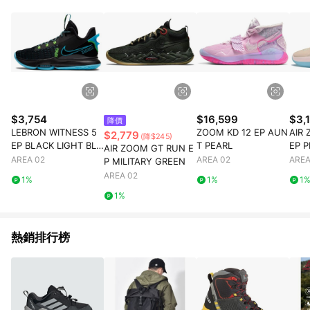
部分指定商品 - 下載軟體、奶粉/副食品、電腦軟體、InComm儲
值點數、點數/禮物卡 [2025/2/16起適用] - 票券全品項
[2026/6/2起適用] 《5》回饋點數的計算將會排除【訂單活動折
扣 (含折價券折扣)】、【P幣扣抵】、【現金積點扣抵】及【訂單
運費】等金額。 《6》符合LINE POINTS回饋資格之訂單將於商
家訂單頁面標示「LINE回饋」，若無此標示則 不符合回饋LINE
POINTS點數資格亦不得使用點數紅包 。 《7》LINE購物設有
「單一商品最高回饋點數」機制 (特殊活動時開放「回饋無上
限」)，以同一訂單中同一商品不論件數計算，並依訂單成立時間
$3,754
$16,599
$3,
降價
當下LINE購物所設定的回饋機制為準。 《8》LINE購物為購物資
LEBRON WITNESS 5
ZOOM KD 12 EP AUN
AIR
$2,779
(降$245)
訊整合性平台，商品資料更新會有時間差，如顯示之商品規格、
EP BLACK LIGHT BLU
T PEARL
EP P
AIR ZOOM GT RUN E
顏色、價位、贈品與PChome 24h購物銷售網頁不符，以銷售網
E FURY
AREA 02
AREA 02
AREA
P MILITARY GREEN
頁標示為準！
AREA 02
1%
1%
1
1%
熱銷排行榜