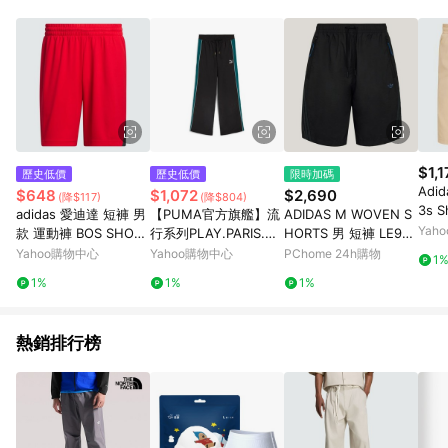
部分指定商品 - 下載軟體、奶粉/副食品、電腦軟體、InComm儲
值點數、點數/禮物卡 [2025/2/16起適用] - 票券全品項
[2026/6/2起適用] 《5》回饋點數的計算將會排除【訂單活動折
扣 (含折價券折扣)】、【P幣扣抵】、【現金積點扣抵】及【訂單
運費】等金額。 《6》符合LINE POINTS回饋資格之訂單將於商
家訂單頁面標示「LINE回饋」，若無此標示則 不符合回饋LINE
POINTS點數資格亦不得使用點數紅包 。 《7》LINE購物設有
「單一商品最高回饋點數」機制 (特殊活動時開放「回饋無上
限」)，以同一訂單中同一商品不論件數計算，並依訂單成立時間
$1,1
歷史低價
歷史低價
限時加碼
當下LINE購物所設定的回饋機制為準。 《8》LINE購物為購物資
Adi
$648
$1,072
$2,690
(降$117)
(降$804)
訊整合性平台，商品資料更新會有時間差，如顯示之商品規格、
3s S
adidas 愛迪達 短褲 男
【PUMA官方旗艦】流
ADIDAS M WOVEN S
顏色、價位、贈品與PChome 24h購物銷售網頁不符，以銷售網
短褲
Yah
款 運動褲 BOS SHORT
行系列PLAY.PARIS.長
HORTS 男 短褲 LE968
頁標示為準！
褲 
紅 IR5535
褲 男女共同 6290460
6
Yahoo購物中心
Yahoo購物中心
PChome 24h購物
1
1
1%
1%
1%
熱銷排行榜