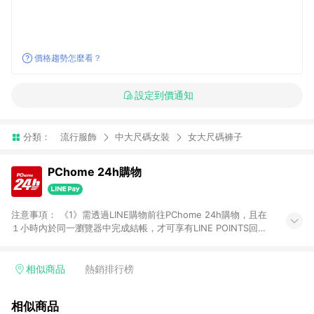
價格趨勢怎麼看？
設定到價通知
分類：
流行服飾
中大尺碼女裝
女大尺碼褲子
PChome 24h購物
注意事項： 《1》需透過LINE購物前往PChome 24h購物，且在
１小時內於同一瀏覽器中完成結帳，才可享有LINE POINTS回饋
資格。 《2》LINE購物點數回饋僅限「PChome 24h購物」商品
(特殊類型商品、企業採購除外)，日本代購、旅遊、票券等商品不
在點數回饋範圍內。 《3》如取消訂單、退貨、購物中登出
相似商品
熱銷排行榜
PChome 24h購物帳號，將無法獲得點數回饋。 《4》如購買以
下類別商品，將無法獲得點數回饋： - 0-1歲奶粉、手機門號商
相似商品
品、票券、訂閱方案、PChome儲值商品、企業專區/企業採購、