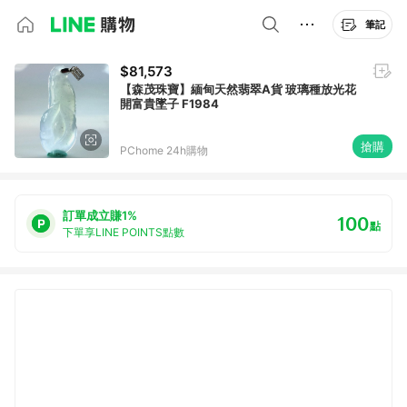
筆記
$81,573
【森茂珠寶】緬甸天然翡翠A貨 玻璃種放光花
開富貴墜子 F1984
搶購
PChome 24h購物
訂單成立賺1%
100
點
下單享LINE POINTS點數