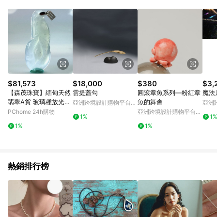
部分指定商品 - 下載軟體、奶粉/副食品、電腦軟體、InComm儲
值點數、點數/禮物卡 [2025/2/16起適用] - 票券全品項
[2026/6/2起適用] 《5》回饋點數的計算將會排除【訂單活動折
扣 (含折價券折扣)】、【P幣扣抵】、【現金積點扣抵】及【訂單
運費】等金額。 《6》符合LINE POINTS回饋資格之訂單將於商
家訂單頁面標示「LINE回饋」，若無此標示則 不符合回饋LINE
POINTS點數資格亦不得使用點數紅包 。 《7》LINE購物設有
「單一商品最高回饋點數」機制 (特殊活動時開放「回饋無上
限」)，以同一訂單中同一商品不論件數計算，並依訂單成立時間
$81,573
$18,000
$380
$3,
當下LINE購物所設定的回饋機制為準。 《8》LINE購物為購物資
【森茂珠寶】緬甸天然
雲提蓋勾
圓滾章魚系列—粉紅章
魔法
訊整合性平台，商品資料更新會有時間差，如顯示之商品規格、
翡翠A貨 玻璃種放光花
魚的舞會
亞洲跨境設計購物平台
亞洲
顏色、價位、贈品與PChome 24h購物銷售網頁不符，以銷售網
開富貴墜子 F1984
Pinkoi
Pinko
PChome 24h購物
亞洲跨境設計購物平台
頁標示為準！
1%
1
Pinkoi
1%
1%
熱銷排行榜