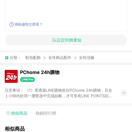
價格趨勢怎麼看？
設定到價通知
分類：
鞋包配飾
女性飾品配件
女性項鍊
PChome 24h購物
注意事項： 《1》需透過LINE購物前往PChome 24h購物，且在
１小時內於同一瀏覽器中完成結帳，才可享有LINE POINTS回饋
資格。 《2》LINE購物點數回饋僅限「PChome 24h購物」商品
(特殊類型商品、企業採購除外)，日本代購、旅遊、票券等商品不
在點數回饋範圍內。 《3》如取消訂單、退貨、購物中登出
相似商品
熱銷排行榜
PChome 24h購物帳號，將無法獲得點數回饋。 《4》如購買以
下類別商品，將無法獲得點數回饋： - 0-1歲奶粉、手機門號商
相似商品
品、票券、訂閱方案、PChome儲值商品、企業專區/企業採購、