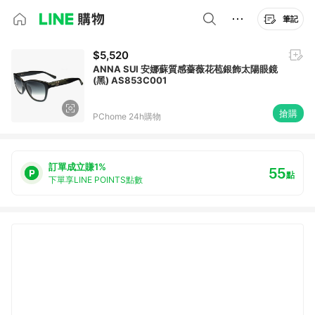
筆記
$5,520
ANNA SUI 安娜蘇質感薔薇花苞銀飾太陽眼鏡
(黑) AS853C001
搶購
PChome 24h購物
訂單成立賺1%
55
點
下單享LINE POINTS點數