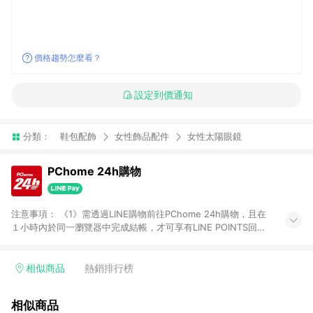
價格趨勢怎麼看？
設定到價通知
分類：
鞋包配飾
女性飾品配件
女性太陽眼鏡
PChome 24h購物
注意事項： 《1》需透過LINE購物前往PChome 24h購物，且在
１小時內於同一瀏覽器中完成結帳，才可享有LINE POINTS回饋
資格。 《2》LINE購物點數回饋僅限「PChome 24h購物」商品
(特殊類型商品、企業採購除外)，日本代購、旅遊、票券等商品不
在點數回饋範圍內。 《3》如取消訂單、退貨、購物中登出
相似商品
熱銷排行榜
PChome 24h購物帳號，將無法獲得點數回饋。 《4》如購買以
下類別商品，將無法獲得點數回饋： - 0-1歲奶粉、手機門號商
相似商品
品、票券、訂閱方案、PChome儲值商品、企業專區/企業採購、