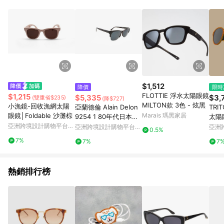
部分指定商品 - 下載軟體、奶粉/副食品、電腦軟體、InComm儲
值點數、點數/禮物卡 [2025/2/16起適用] - 票券全品項
[2026/6/2起適用] 《5》回饋點數的計算將會排除【訂單活動折
扣 (含折價券折扣)】、【P幣扣抵】、【現金積點扣抵】及【訂單
運費】等金額。 《6》符合LINE POINTS回饋資格之訂單將於商
家訂單頁面標示「LINE回饋」，若無此標示則 不符合回饋LINE
POINTS點數資格亦不得使用點數紅包 。 《7》LINE購物設有
「單一商品最高回饋點數」機制 (特殊活動時開放「回饋無上
限」)，以同一訂單中同一商品不論件數計算，並依訂單成立時間
$1,512
降價
限時
當下LINE購物所設定的回饋機制為準。 《8》LINE購物為購物資
FLOTTIE 浮水太陽眼鏡
$1,215
$5,335
$3,
(雙重省$235)
(降$727)
訊整合性平台，商品資料更新會有時間差，如顯示之商品規格、
MILTON款 3色 - 炫黑
小漁鏡-回收漁網太陽
亞蘭德倫 Alain Delon
TRI
顏色、價位、贈品與PChome 24h購物銷售網頁不符，以銷售網
眼鏡│Foldable 沙灘棕
Marais 瑪黑家居
9254 1 80年代日本製
太陽
頁標示為準！
亞洲跨境設計購物平台
塑膠框古董太陽眼鏡
框)
亞洲跨境設計購物平台
亞洲
0.5%
Pinkoi
Pinkoi
Pinko
7%
7%
7
熱銷排行榜