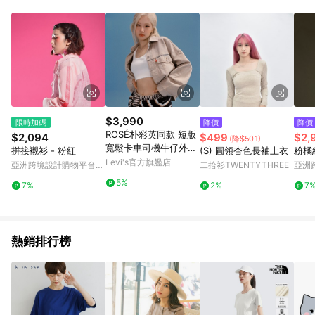
部分指定商品 - 下載軟體、奶粉/副食品、電腦軟體、InComm儲
值點數、點數/禮物卡 [2025/2/16起適用] - 票券全品項
[2026/6/2起適用] 《5》回饋點數的計算將會排除【訂單活動折
扣 (含折價券折扣)】、【P幣扣抵】、【現金積點扣抵】及【訂單
運費】等金額。 《6》符合LINE POINTS回饋資格之訂單將於商
家訂單頁面標示「LINE回饋」，若無此標示則 不符合回饋LINE
POINTS點數資格亦不得使用點數紅包 。 《7》LINE購物設有
「單一商品最高回饋點數」機制 (特殊活動時開放「回饋無上
限」)，以同一訂單中同一商品不論件數計算，並依訂單成立時間
$3,990
限時加碼
降價
降價
當下LINE購物所設定的回饋機制為準。 《8》LINE購物為購物資
ROSÉ朴彩英同款 短版
$2,094
$499
$2,
(降$501)
訊整合性平台，商品資料更新會有時間差，如顯示之商品規格、
寬鬆卡車司機牛仔外套
拼接襯衫 - 粉紅
(S) 圓領杏色長袖上衣
粉橘
顏色、價位、贈品與PChome 24h購物銷售網頁不符，以銷售網
人氣新品
Levi's官方旗艦店
亞洲跨境設計購物平台
二拾衫TWENTYTHREE
亞洲
頁標示為準！
Pinkoi
Pinko
5%
7%
2%
7
熱銷排行榜