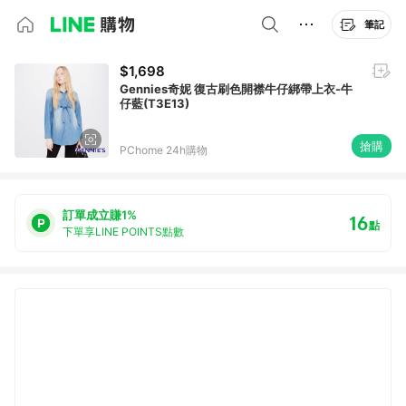
筆記
$1,698
Gennies奇妮 復古刷色開襟牛仔綁帶上衣-牛
仔藍(T3E13)
搶購
PChome 24h購物
訂單成立賺1%
16
點
下單享LINE POINTS點數