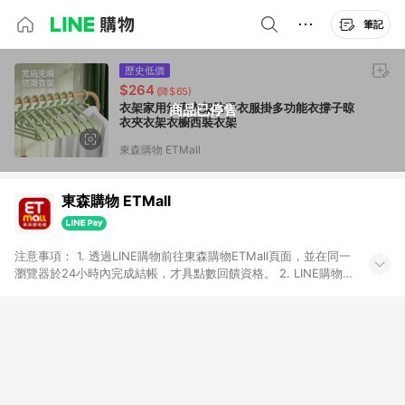
筆記
歷史低價
$264
(降$65)
衣架家用無痕衣架防滑衣服掛多功能衣撐子晾
商品已停售
衣夾衣架衣櫥西裝衣架
東森購物 ETMall
東森購物 ETMall
注意事項： 1. 透過LINE購物前往東森購物ETMall頁面，並在同一
瀏覽器於24小時內完成結帳，才具點數回饋資格。 2. LINE購物
點數回饋僅限「東森購物ETMall」商品，購買不具返點類別的商
品，以及使用網連通會員、企業福委會員等身份結帳成立之訂
單，皆不在點數回饋範圍內。 3. 如購買以下類別商品，將無法獲
得點數回饋：旅遊/住宿券、餐票券、手錶、精品、珠寶、
APPLE、愛買、虛擬點數卡、悠遊卡、一卡通、icash愛金卡、環
球嚴選、商城、專案商品、「草莓網」全館商品。 4. 如取消訂
單、退貨、退款或購物中登出東森購物ETMall，將無法獲得點數