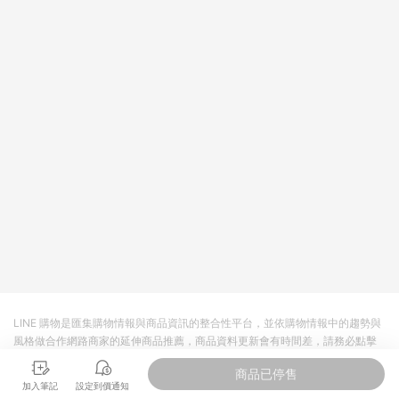
回饋。 5. 點數回饋會扣除所有折扣優惠後之最終發票金額計算，
實際回饋請依LINE購物通知為主。 6. 訂單如有使用東森購物
ETMall站內之折扣優惠(包含但不限於東森幣、樂透金、東森現金
券等)，不具點數回饋資格。詳細請依東森購物ETMall之結帳頁面
顯示為準。 7. LINE購物設有「單一商品最高回饋點數」機制(特
殊活動時開放「回饋無上限」)，以同一訂單中同一商品不論件數
計算，並依訂單成立時間當下LINE購物所設定的回饋機制為準。
8. LINE購物為購物資訊整合性平台，商品資料更新會有時間差，
如顯示之商品規格、顏色、價位、贈品與東森購物ETMall銷售網
頁不符，以銷售網頁標示為準。 9. 若有贈點爭議，請務必於訂單
日期+180天以內至LINE購物客服洽詢；若超過180天(含)以上進
行申訴，恕無法贈點回饋。 10. 部分點數紅包僅限指定商品使
用，或不適用於無回饋商品。各點數紅包之適用商品與使用條件
請依點數紅包頁面規則為準。
LINE 購物是匯集購物情報與商品資訊的整合性平台，並依購物情報中的趨勢與
風格做合作網路商家的延伸商品推薦，商品資料更新會有時間差，請務必點擊
商品至各合作網路商家，確認現售價與購物條件，一切資訊以合作廠商網頁為
商品已停售
準。
加入筆記
設定到價通知