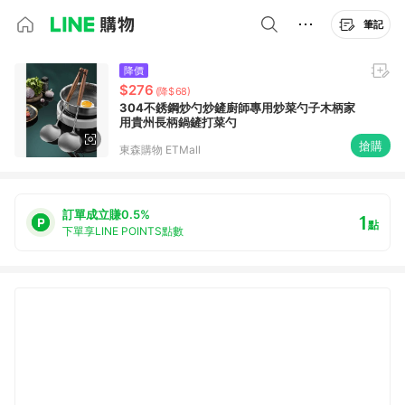
筆記
降價
$276
(降$68)
304不銹鋼炒勺炒鏟廚師專用炒菜勺子木柄家
用貴州長柄鍋鏟打菜勺
搶購
東森購物 ETMall
訂單成立賺0.5%
1
點
下單享LINE POINTS點數