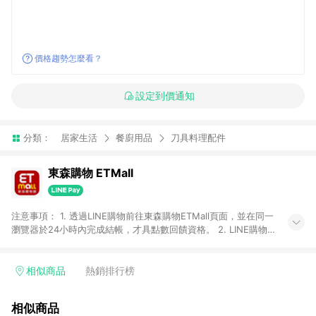
價格趨勢怎麼看？
設定到價通知
分類：
居家生活
餐廚用品
刀具料理配件
東森購物 ETMall
注意事項： 1. 透過LINE購物前往東森購物ETMall頁面，並在同一
瀏覽器於24小時內完成結帳，才具點數回饋資格。 2. LINE購物
點數回饋僅限「東森購物ETMall」商品，購買不具返點類別的商
品，以及使用網連通會員、企業福委會員等身份結帳成立之訂
單，皆不在點數回饋範圍內。 3. 如購買以下類別商品，將無法獲
相似商品
熱銷排行榜
得點數回饋：旅遊/住宿券、餐票券、手錶、精品、珠寶、
APPLE、愛買、虛擬點數卡、悠遊卡、一卡通、icash愛金卡、環
相似商品
球嚴選、商城、專案商品、「草莓網」全館商品。 4. 如取消訂