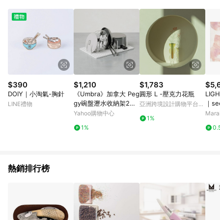
單、退貨、退款或購物中登出東森購物ETMall，將無法獲得點數
回饋。 5. 點數回饋會扣除所有折扣優惠後之最終發票金額計算，
實際回饋請依LINE購物通知為主。 6. 訂單如有使用東森購物
ETMall站內之折扣優惠(包含但不限於東森幣、樂透金、東森現金
券等)，不具點數回饋資格。詳細請依東森購物ETMall之結帳頁面
顯示為準。 7. LINE購物設有「單一商品最高回饋點數」機制(特
殊活動時開放「回饋無上限」)，以同一訂單中同一商品不論件數
計算，並依訂單成立時間當下LINE購物所設定的回饋機制為準。
8. LINE購物為購物資訊整合性平台，商品資料更新會有時間差，
$390
$1,210
$1,783
$5,
如顯示之商品規格、顏色、價位、贈品與東森購物ETMall銷售網
DOIY｜小淘氣-胸針
《Umbra》加拿大 Peg
圓形 L -壓克力花瓶
LIG
頁不符，以銷售網頁標示為準。 9. 若有贈點爭議，請務必於訂單
gy碗盤瀝水收納架2入-
｜se
LINE禮物
亞洲跨境設計購物平台
日期+180天以內至LINE購物客服洽詢；若超過180天(含)以上進
雲朵白-- 餐具 碗盤收
鋁框-
Pinkoi
Yahoo購物中心
Mar
行申訴，恕無法贈點回饋。 10. 部分點數紅包僅限指定商品使
1%
納架 流理臺架
用，或不適用於無回饋商品。各點數紅包之適用商品與使用條件
1%
0.
請依點數紅包頁面規則為準。
熱銷排行榜