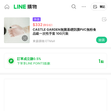
筆記
降價
$332
(降$82)
CASTLE GARDEN無菌基礎防護PVC無粉食
品級一次性手套 100只裝
搶購
東森購物 ETMall
訂單成立賺0.5%
1
點
下單享LINE POINTS點數