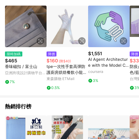
單、退貨、退款或購物中登出東森購物ETMall，將無法獲得點數
回饋。 5. 點數回饋會扣除所有折扣優惠後之最終發票金額計算，
實際回饋請依LINE購物通知為主。 6. 訂單如有使用東森購物
ETMall站內之折扣優惠(包含但不限於東森幣、樂透金、東森現金
券等)，不具點數回饋資格。詳細請依東森購物ETMall之結帳頁面
顯示為準。 7. LINE購物設有「單一商品最高回饋點數」機制(特
殊活動時開放「回饋無上限」)，以同一訂單中同一商品不論件數
計算，並依訂單成立時間當下LINE購物所設定的回饋機制為準。
8. LINE購物為購物資訊整合性平台，商品資料更新會有時間差，
$1,551
限時加碼
降價
降價
如顯示之商品規格、顏色、價位、贈品與東森購物ETMall銷售網
AI Agent Architectur
$465
$160
$33
(降$40)
頁不符，以銷售網頁標示為準。 9. 若有贈點爭議，請務必於訂單
e with the Model Co
香味磁扣 / 富士山
tpe一次性手套高彈防
防疫
日期+180天以內至LINE購物客服洽詢；若超過180天(含)以上進
ntext Protocol
coursera
護廚房烘焙餐飲小龍蝦
色/
亞洲跨境設計購物平台
行申訴，恕無法贈點回饋。 10. 部分點數紅包僅限指定商品使
燒烤食品用原雅馨
隨機)
Pinkoi
東森購物 ETMall
台灣
用，或不適用於無回饋商品。各點數紅包之適用商品與使用條件
3%
7%
請依點數紅包頁面規則為準。
0.5%
3
熱銷排行榜