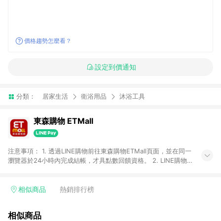
價格趨勢怎麼看？
設定到價通知
分類：
居家生活
衛浴用品
沐浴工具
東森購物 ETMall
注意事項： 1. 透過LINE購物前往東森購物ETMall頁面，並在同一
瀏覽器於24小時內完成結帳，才具點數回饋資格。 2. LINE購物
點數回饋僅限「東森購物ETMall」商品，購買不具返點類別的商
品，以及使用網連通會員、企業福委會員等身份結帳成立之訂
單，皆不在點數回饋範圍內。 3. 如購買以下類別商品，將無法獲
相似商品
熱銷排行榜
得點數回饋：旅遊/住宿券、餐票券、手錶、精品、珠寶、
APPLE、愛買、虛擬點數卡、悠遊卡、一卡通、icash愛金卡、環
相似商品
球嚴選、商城、專案商品、「草莓網」全館商品。 4. 如取消訂