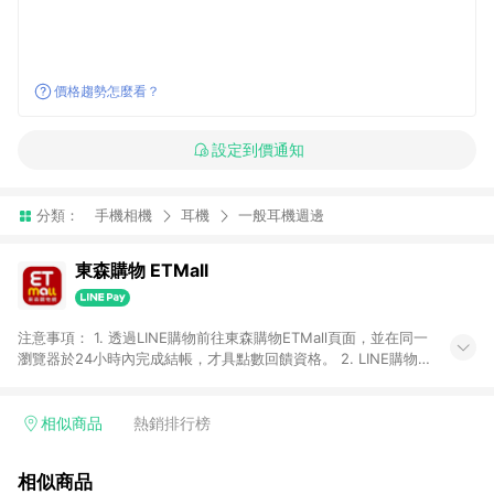
價格趨勢怎麼看？
設定到價通知
分類：
手機相機
耳機
一般耳機週邊
東森購物 ETMall
注意事項： 1. 透過LINE購物前往東森購物ETMall頁面，並在同一
瀏覽器於24小時內完成結帳，才具點數回饋資格。 2. LINE購物
點數回饋僅限「東森購物ETMall」商品，購買不具返點類別的商
品，以及使用網連通會員、企業福委會員等身份結帳成立之訂
單，皆不在點數回饋範圍內。 3. 如購買以下類別商品，將無法獲
相似商品
熱銷排行榜
得點數回饋：旅遊/住宿券、餐票券、手錶、精品、珠寶、
APPLE、愛買、虛擬點數卡、悠遊卡、一卡通、icash愛金卡、環
相似商品
球嚴選、商城、專案商品、「草莓網」全館商品。 4. 如取消訂