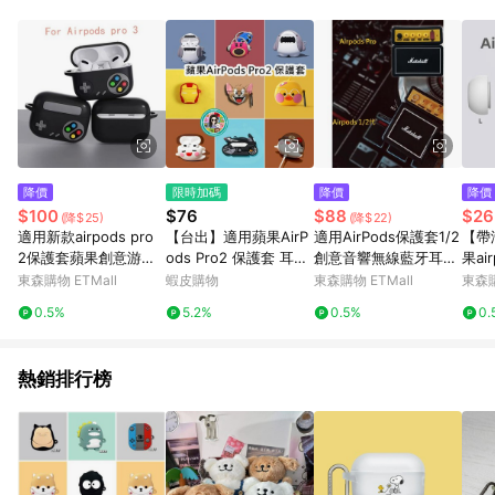
單、退貨、退款或購物中登出東森購物ETMall，將無法獲得點數
回饋。 5. 點數回饋會扣除所有折扣優惠後之最終發票金額計算，
實際回饋請依LINE購物通知為主。 6. 訂單如有使用東森購物
ETMall站內之折扣優惠(包含但不限於東森幣、樂透金、東森現金
券等)，不具點數回饋資格。詳細請依東森購物ETMall之結帳頁面
顯示為準。 7. LINE購物設有「單一商品最高回饋點數」機制(特
殊活動時開放「回饋無上限」)，以同一訂單中同一商品不論件數
計算，並依訂單成立時間當下LINE購物所設定的回饋機制為準。
8. LINE購物為購物資訊整合性平台，商品資料更新會有時間差，
降價
限時加碼
降價
降價
如顯示之商品規格、顏色、價位、贈品與東森購物ETMall銷售網
$100
$76
$88
$26
(降$25)
(降$22)
頁不符，以銷售網頁標示為準。 9. 若有贈點爭議，請務必於訂單
適用新款airpods pro
【台出】適用蘋果AirP
適用AirPods保護套1/2
【帶
日期+180天以內至LINE購物客服洽詢；若超過180天(含)以上進
2保護套蘋果創意游戲
ods Pro2 保護套 耳機
創意音響無線藍牙耳機
果ai
行申訴，恕無法贈點回饋。 10. 部分點數紅包僅限指定商品使
機耳機軟殼硅膠防摔套
殼 耳機套 耳機保護套
盒蘋果Pro3第2代硅膠
藍牙
東森購物 ETMall
蝦皮購物
東森購物 ETMall
東森購
用，或不適用於無回饋商品。各點數紅包之適用商品與使用條件
矽膠耳機殼 創意立體造
防摔套airpodspro復古
帽ai
請依點數紅包頁面規則為準。
0.5%
5.2%
0.5%
0.
型 NO.9
個性男華強北4/5代軟
入耳
殼
熱銷排行榜