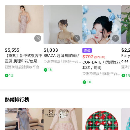
單、退貨、退款或購物中登出東森購物ETMall，將無法獲得點數
回饋。 5. 點數回饋會扣除所有折扣優惠後之最終發票金額計算，
實際回饋請依LINE購物通知為主。 6. 訂單如有使用東森購物
ETMall站內之折扣優惠(包含但不限於東森幣、樂透金、東森現金
券等)，不具點數回饋資格。詳細請依東森購物ETMall之結帳頁面
顯示為準。 7. LINE購物設有「單一商品最高回饋點數」機制(特
殊活動時開放「回饋無上限」)，以同一訂單中同一商品不論件數
計算，並依訂單成立時間當下LINE購物所設定的回饋機制為準。
8. LINE購物為購物資訊整合性平台，商品資料更新會有時間差，
$5,555
$1,033
$2,
降價
如顯示之商品規格、顏色、價位、贈品與東森購物ETMall銷售網
【黛紫】新中式復古中
BRAZA 超薄無膠胸貼
Fair
$792
(降$88)
頁不符，以銷售網頁標示為準。 9. 若有贈點爭議，請務必於訂單
國風 肌理印花/魚尾洋
olet
亞洲跨境設計購物平台
COR-DATE / 閃耀煙花
日期+180天以內至LINE購物客服洽詢；若超過180天(含)以上進
裝
Pinkoi
亞洲跨境設計購物平台
亞洲
耳環 / 透明
行申訴，恕無法贈點回饋。 10. 部分點數紅包僅限指定商品使
1%
Pinkoi
Pinko
亞洲跨境設計購物平台
用，或不適用於無回饋商品。各點數紅包之適用商品與使用條件
1%
1
Pinkoi
請依點數紅包頁面規則為準。
1%
熱銷排行榜