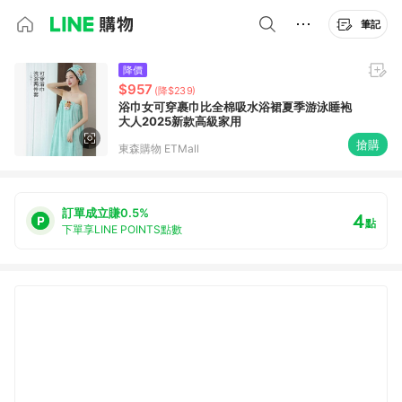
筆記
降價
$957
(降$239)
浴巾女可穿裹巾比全棉吸水浴裙夏季游泳睡袍
大人2025新款高級家用
搶購
東森購物 ETMall
訂單成立賺0.5%
4
點
下單享LINE POINTS點數