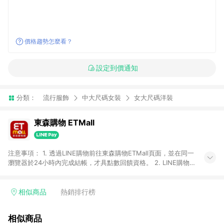
價格趨勢怎麼看？
設定到價通知
分類：
流行服飾
中大尺碼女裝
女大尺碼洋裝
東森購物 ETMall
注意事項： 1. 透過LINE購物前往東森購物ETMall頁面，並在同一
瀏覽器於24小時內完成結帳，才具點數回饋資格。 2. LINE購物
點數回饋僅限「東森購物ETMall」商品，購買不具返點類別的商
品，以及使用網連通會員、企業福委會員等身份結帳成立之訂
單，皆不在點數回饋範圍內。 3. 如購買以下類別商品，將無法獲
相似商品
熱銷排行榜
得點數回饋：旅遊/住宿券、餐票券、手錶、精品、珠寶、
APPLE、愛買、虛擬點數卡、悠遊卡、一卡通、icash愛金卡、環
相似商品
球嚴選、商城、專案商品、「草莓網」全館商品。 4. 如取消訂