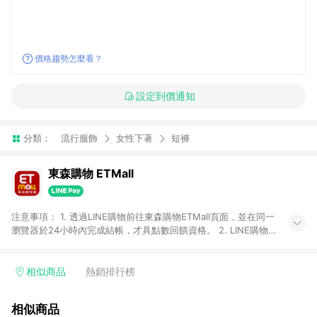
價格趨勢怎麼看？
設定到價通知
分類：
流行服飾
女性下著
短褲
東森購物 ETMall
注意事項： 1. 透過LINE購物前往東森購物ETMall頁面，並在同一
瀏覽器於24小時內完成結帳，才具點數回饋資格。 2. LINE購物
點數回饋僅限「東森購物ETMall」商品，購買不具返點類別的商
品，以及使用網連通會員、企業福委會員等身份結帳成立之訂
單，皆不在點數回饋範圍內。 3. 如購買以下類別商品，將無法獲
相似商品
熱銷排行榜
得點數回饋：旅遊/住宿券、餐票券、手錶、精品、珠寶、
APPLE、愛買、虛擬點數卡、悠遊卡、一卡通、icash愛金卡、環
相似商品
球嚴選、商城、專案商品、「草莓網」全館商品。 4. 如取消訂