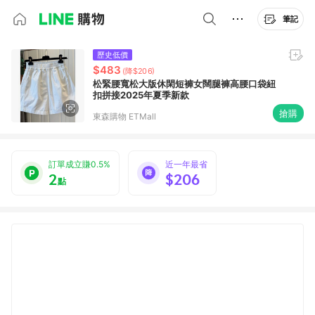
筆記
歷史低價
$483
(降$206)
松緊腰寬松大版休閑短褲女闊腿褲高腰口袋紐
扣拼接2025年夏季新款
搶購
東森購物 ETMall
訂單成立賺0.5%
近一年最省
2
$206
點