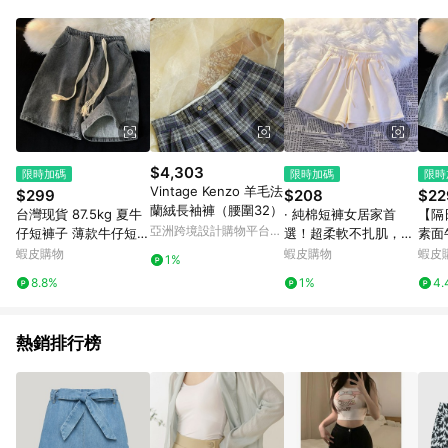
單、退貨、退款或購物中登出東森購物ETMall，將無法獲得點數
回饋。 5. 點數回饋會扣除所有折扣優惠後之最終發票金額計算，
實際回饋請依LINE購物通知為主。 6. 訂單如有使用東森購物
ETMall站內之折扣優惠(包含但不限於東森幣、樂透金、東森現金
券等)，不具點數回饋資格。詳細請依東森購物ETMall之結帳頁面
顯示為準。 7. LINE購物設有「單一商品最高回饋點數」機制(特
殊活動時開放「回饋無上限」)，以同一訂單中同一商品不論件數
計算，並依訂單成立時間當下LINE購物所設定的回饋機制為準。
8. LINE購物為購物資訊整合性平台，商品資料更新會有時間差，
$4,303
限時加碼
限時加碼
限時
如顯示之商品規格、顏色、價位、贈品與東森購物ETMall銷售網
Vintage Kenzo 羊毛法
$299
$208
$22
頁不符，以銷售網頁標示為準。 9. 若有贈點爭議，請務必於訂單
蘭絨長袖褲（腰圍32）
台灣现貨 87.5kg 夏牛
· 純棉短褲女居家首
【隔
日期+180天以內至LINE購物客服洽詢；若超過180天(含)以上進
亞洲跨境設計購物平台
仔短褲子 薄款牛仔短褲
選！超柔軟不扎肌，寬
素面
行申訴，恕無法贈點回饋。 10. 部分點數紅包僅限指定商品使
Pinkoi
涼感短褲 寬鬆直筒五分
鬆自在無負擔，臺灣免
水洗
蝦皮購物
蝦皮購物
蝦皮
用，或不適用於無回饋商品。各點數紅包之適用商品與使用條件
1%
褲 顯瘦中褲 運動情侶
運現貨
短褲
請依點數紅包頁面規則為準。
8.8%
1%
4.
短褲 男休閒牛仔短褲
CI
褲美
熱銷排行榜