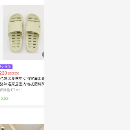
訊整合性平台，商
銷售網頁標示為
進行申訴，恕無法
使用條件請依點數
歷史低價
限時加碼
限時加碼
220
$169
$71
(降$55)
色無印夏季男女浴室漏水鏤空
【333家居鞋館】霧彩線條休閒
🍭臺灣出貨
浴沐浴家居室內地板塑料防滑
拖鞋-沙色
寶寶室內防滑
鞋
中大童一字涼
森購物 ETMall
PChome 24h購物
蝦皮購物
兒童 小孩拖鞋
0.5%
1%
4%