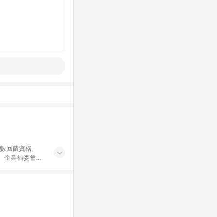
點數回饋資格。
員、企業福委會員
遊/住宿券、餐票
商城、專案商品、
。 5. 點數回
物ETMall站
Mall之結帳頁
以同一訂單中同一