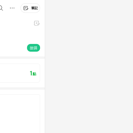
筆記
搶購
1
點