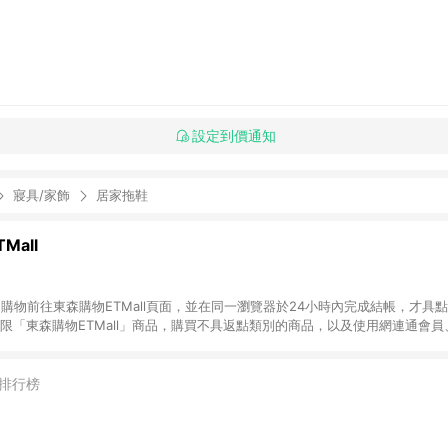
設定到價通知
寢具/家飾
居家拖鞋
Mall
INE購物前往東森購物ETMall頁面，並在同一瀏覽器於24小時內完成結帳，才具
回饋僅限「東森購物ETMall」商品，購買不具返點類別的商品，以及使用網連通會
皆不在點數回饋範圍內。 3. 如購買以下類別商品，將無法獲得點數回饋：旅
APPLE、愛買、虛擬點數卡、悠遊卡、一卡通、icash愛金卡、環球嚴選、
4. 如取消訂單、退貨、退款或購物中登出東森購物ETMall，將無法獲得點數回饋
排行榜
之最終發票金額計算，實際回饋請依LINE購物通知為主。 6. 訂單如有使用東森購
限於東森幣、樂透金、東森現金券等)，不具點數回饋資格。詳細請依東森購物ET
INE購物設有「單一商品最高回饋點數」機制(特殊活動時開放「回饋無上限」)，