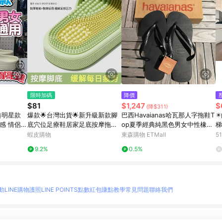
限時加碼
降價
$81
$1,247
$
(降$311)
典明星款
爆款🌟台灣出貨🌟新升級新款腳
巴西Havaianas哈瓦那人字拖鞋T
✴
感 情侶款
底穴位足療鞋居家足底按摩拖鞋
op夏季經典純黑色男女中性橡膠
梯
戶外輕便款
女2025浴室洗澡防滑涼拖女士
防滑
自
蝦皮購物
東森購物 ETMall
5
鞋
9.2%
0.5%
動
LINE購物護照
LINE POINTS點數紅包
賺點教學
常見問題
聯絡我們