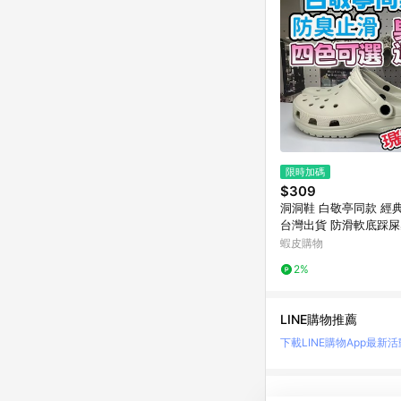
限時加碼
$309
洞洞鞋 白敬亭同款 經
台灣出貨 防滑軟底踩屎
男女鞋 透氣百搭休閒
蝦皮購物
涼鞋沙灘鞋 夏季包頭拖
2%
LINE購物推薦
下載LINE購物App
最新活