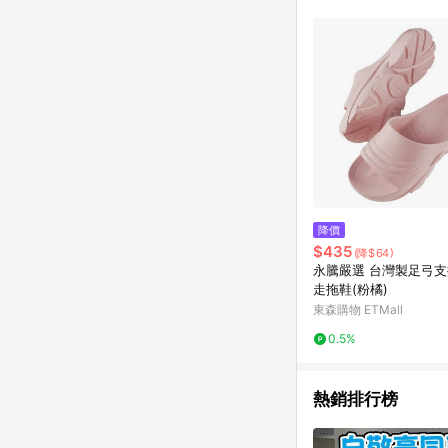
商品不論件數計算，並依
品資料更新會有時間差
準。 9. 若有贈點爭議
贈點回饋。 10. 
紅包頁面規則為準。
降價
$435
(降$64)
永騰嚴選 台灣製足弓
走拖鞋(粉橘)
東森購物 ETMall
0.5%
熱銷排行榜