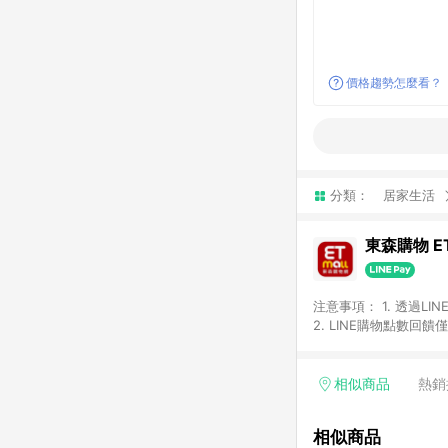
價格趨勢怎麼看？
分類：
居家生活
東森購物 ET
注意事項： 1. 透過L
2. LINE購物點數
等身份結帳成立之訂單，
券、手錶、精品、珠寶、
「草莓網」全館商品。 
相似商品
熱銷
饋會扣除所有折扣優惠後
內之折扣優惠(包含但不
相似商品
面顯示為準。 7. L