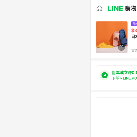
降
$
日
東森
訂單成立賺0.
下單享LINE P