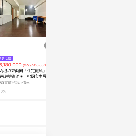
歷史低價
限時加碼
限時加碼
6,180,000
$690
$40
(降$9,500,000)
️內壢環東商圈「住定龍城」電
【鞋百貨】NewBuffalo 牛頭牌
台灣隔日達 
兩房雙衛浴✴️｜桃園市中壢區
土豆星球三代拖鞋 台灣製造 牛頭
女款負跟鞋 
立二街
牌包鞋拖 足底筋膜炎專用鞋 防滑
鞋 足弓支撐拖
168實價登錄比價王
蝦皮購物
蝦皮購物
拖鞋
內拖鞋 防滑
0%
2%
4%