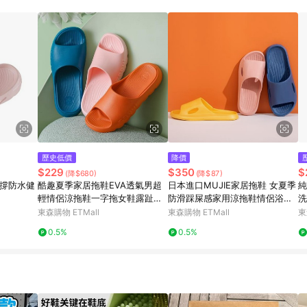
訂單成立時間當下LINE購物所設定的回饋機制為準。 8. LINE購物為購物資
，如顯示之商品規格、顏色、價位、贈品與東森購物ETMall銷售網頁不符，以
，請務必於訂單日期+180天以內至LINE購物客服洽詢；若超過180天(含)以上
部分點數紅包僅限指定商品使用，或不適用於無回饋商品。各點數紅包之適用商品與
歷史低價
降價
$229
$350
$
(降$680)
(降$87)
支撐防水健
酷趣夏季家居拖鞋EVA透氣男超
日本進口MUJIE家居拖鞋 女夏季
純
輕情侶涼拖鞋一字拖女鞋露趾踩
防滑踩屎感家用涼拖鞋情侶浴室
洗
屎感
拖
拖
東森購物 ETMall
東森購物 ETMall
東
0.5%
0.5%