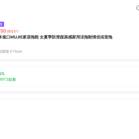
價
350
(降$87)
本進口MUJIE家居拖鞋 女夏季防滑踩屎感家用涼拖鞋情侶浴室拖
購物 ETMall
5%
OINTS點數