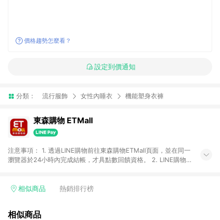
價格趨勢怎麼看？
設定到價通知
分類：
流行服飾
女性內睡衣
機能塑身衣褲
東森購物 ETMall
注意事項： 1. 透過LINE購物前往東森購物ETMall頁面，並在同一
瀏覽器於24小時內完成結帳，才具點數回饋資格。 2. LINE購物
點數回饋僅限「東森購物ETMall」商品，購買不具返點類別的商
品，以及使用網連通會員、企業福委會員等身份結帳成立之訂
單，皆不在點數回饋範圍內。 3. 如購買以下類別商品，將無法獲
相似商品
熱銷排行榜
得點數回饋：旅遊/住宿券、餐票券、手錶、精品、珠寶、
APPLE、愛買、虛擬點數卡、悠遊卡、一卡通、icash愛金卡、環
相似商品
球嚴選、商城、專案商品、「草莓網」全館商品。 4. 如取消訂