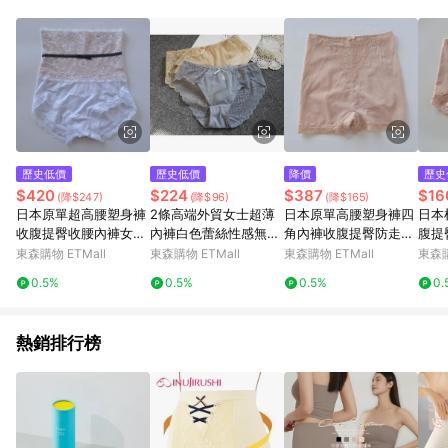
單、退貨、退款或購物中登出東森購物ETMall，將無法獲得點數
回饋。 5. 點數回饋會扣除所有折扣優惠後之最終發票金額計算，
實際回饋請依LINE購物通知為主。 6. 訂單如有使用東森購物
ETMall站內之折扣優惠(包含但不限於東森幣、樂透金、東森現金
券等)，不具點數回饋資格。詳細請依東森購物ETMall之結帳頁面
顯示為準。 7. LINE購物設有「單一商品最高回饋點數」機制(特
殊活動時開放「回饋無上限」)，以同一訂單中同一商品不論件數
計算，並依訂單成立時間當下LINE購物所設定的回饋機制為準。
8. LINE購物為購物資訊整合性平台，商品資料更新會有時間差，
歷史低價
歷史低價
降價
歷史
如顯示之商品規格、顏色、價位、贈品與東森購物ETMall銷售網
$420
$224
$387
$16
(降$247)
(降$96)
(降$165)
頁不符，以銷售網頁標示為準。 9. 若有贈點爭議，請務必於訂單
日本原單超高腰塑身褲
2條高端外貿女士超薄
日本原單高腰塑身褲四
日本
日期+180天以內至LINE購物客服洽詢；若超過180天(含)以上進
收腹提臀收腰內褲女夏
內褲白色蕾絲性感無痕
角內褲收腹提臀防走光
腹提
行申訴，恕無法贈點回饋。 10. 部分點數紅包僅限指定商品使
薄款無痕美體三角內褲
網紗大碼胖MM包臀透
美體塑形安全褲平角褲
小平
東森購物 ETMall
東森購物 ETMall
東森購物 ETMall
東森購
用，或不適用於無回饋商品。各點數紅包之適用商品與使用條件
視
請依點數紅包頁面規則為準。
0.5%
0.5%
0.5%
0.
熱銷排行榜