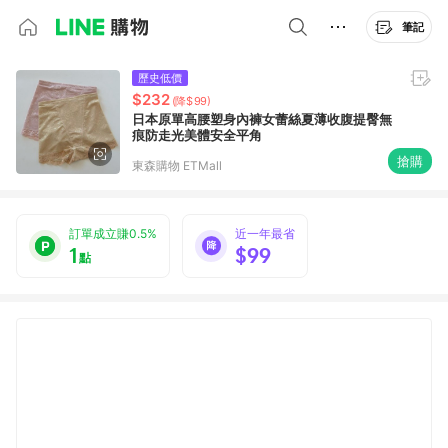
筆記
歷史低價
$232
(降$99)
日本原單高腰塑身內褲女蕾絲夏薄收腹提臀無
痕防走光美體安全平角
搶購
東森購物 ETMall
訂單成立賺0.5%
近一年最省
1
$99
點