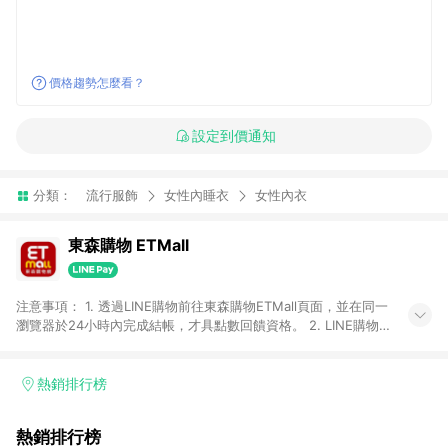
價格趨勢怎麼看？
設定到價通知
分類：
流行服飾
女性內睡衣
女性內衣
東森購物 ETMall
注意事項： 1. 透過LINE購物前往東森購物ETMall頁面，並在同一
瀏覽器於24小時內完成結帳，才具點數回饋資格。 2. LINE購物
點數回饋僅限「東森購物ETMall」商品，購買不具返點類別的商
品，以及使用網連通會員、企業福委會員等身份結帳成立之訂
單，皆不在點數回饋範圍內。 3. 如購買以下類別商品，將無法獲
熱銷排行榜
得點數回饋：旅遊/住宿券、餐票券、手錶、精品、珠寶、
APPLE、愛買、虛擬點數卡、悠遊卡、一卡通、icash愛金卡、環
熱銷排行榜
球嚴選、商城、專案商品、「草莓網」全館商品。 4. 如取消訂