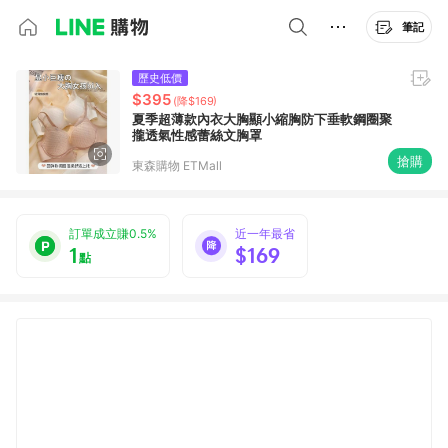
筆記
歷史低價
$395
(降$169)
夏季超薄款內衣大胸顯小縮胸防下垂軟鋼圈聚
攏透氣性感蕾絲文胸罩
搶購
東森購物 ETMall
訂單成立賺0.5%
近一年最省
1
$169
點