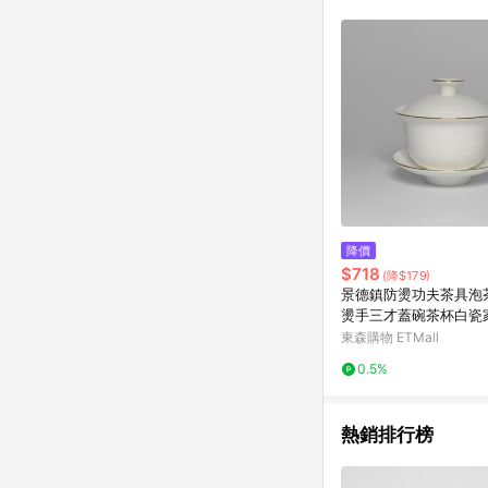
商品不論件數計算，並依
品資料更新會有時間差
準。 9. 若有贈點爭議
贈點回饋。 10. 
紅包頁面規則為準。
降價
$718
(降$179)
景德鎮防燙功夫茶具泡
燙手三才蓋碗茶杯白瓷
套裝
東森購物 ETMall
0.5%
熱銷排行榜