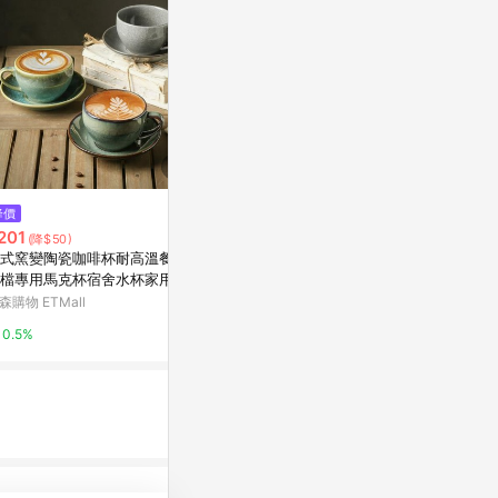
降價
降價
限時加碼
201
$290
$1,329
(降$50)
(降$10)
式窯變陶瓷咖啡杯耐高溫餐廳
代收代付-【享樂券】《5杯》CIT
星巴克杯子2
檔專用馬克杯宿舍水杯家用早
Y PEARL-黑糖珍珠撞奶(大杯-
粉色🌸櫻花in
杯
熱)
杯吸管水杯節
森購物 ETMall
新光三越skm online
蝦皮購物
0.5%
0%
8%