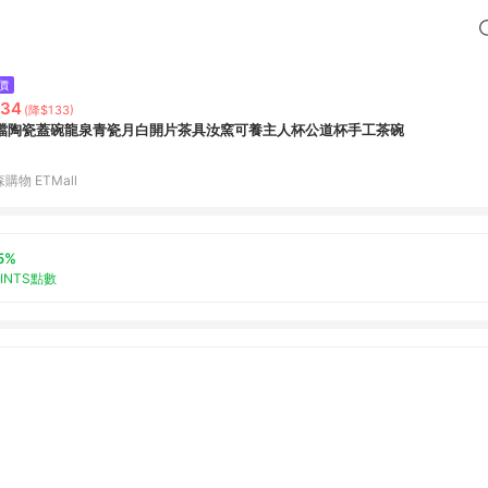
價
534
(降$133)
檔陶瓷蓋碗龍泉青瓷月白開片茶具汝窯可養主人杯公道杯手工茶碗
購物 ETMall
5%
OINTS點數