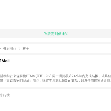
設定到價通知
餐廚用品
杯子
Mall
INE購物前往東森購物ETMall頁面，並在同一瀏覽器於24小時內完成結帳，才具
回饋僅限「東森購物ETMall」商品，購買不具返點類別的商品，以及使用網連通會
皆不在點數回饋範圍內。 3. 如購買以下類別商品，將無法獲得點數回饋：旅
APPLE、愛買、虛擬點數卡、悠遊卡、一卡通、icash愛金卡、環球嚴選、
4. 如取消訂單、退貨、退款或購物中登出東森購物ETMall，將無法獲得點數回饋
排行榜
之最終發票金額計算，實際回饋請依LINE購物通知為主。 6. 訂單如有使用東森購
限於東森幣、樂透金、東森現金券等)，不具點數回饋資格。詳細請依東森購物ET
INE購物設有「單一商品最高回饋點數」機制(特殊活動時開放「回饋無上限」)，