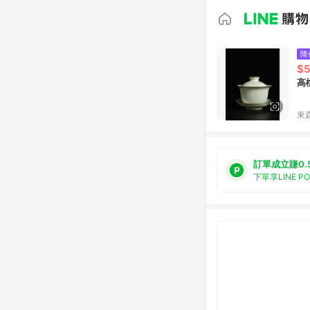
降
$
高
東森
訂單成立賺0.
下單享LINE P