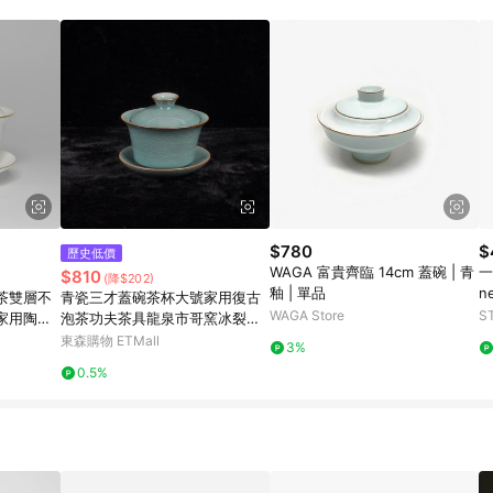
訂單成立時間當下LINE購物所設定的回饋機制為準。 8. LINE購物為購物資
，如顯示之商品規格、顏色、價位、贈品與東森購物ETMall銷售網頁不符，以
，請務必於訂單日期+180天以內至LINE購物客服洽詢；若超過180天(含)以上
部分點數紅包僅限指定商品使用，或不適用於無回饋商品。各點數紅包之適用商品與
$780
$
歷史低價
WAGA 富貴齊臨 14cm 蓋碗 | 青
一
$810
(降$202)
釉 | 單品
n
茶雙層不
青瓷三才蓋碗茶杯大號家用復古
WAGA Store
S
家用陶瓷
泡茶功夫茶具龍泉市哥窯冰裂陶
瓷
東森購物 ETMall
3%
0.5%