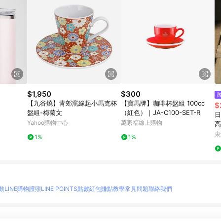
$1,950
$300
【九谷燒】青郊窯緣起小馬克杯
【寶馬牌】咖啡杯盤組 100cc
$
盤組-梅菊文
（紅色）｜JA-C100-SET-R
日
Yahoo購物中心
萬家福線上購物
高
餐
東
1%
1%
動
LINE購物護照
LINE POINTS點數紅包
賺點教學
常見問題
聯絡我們