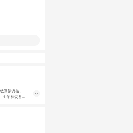
點數回饋資格。
員、企業福委會員
遊/住宿券、餐票
商城、專案商品、
。 5. 點數回
物ETMall站
Mall之結帳頁
以同一訂單中同一