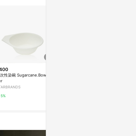
訊整合性平台，商
銷售網頁標示為
進行申訴，恕無法
使用條件請依點數
400
$350
降價
次性染碗 Sugarcane.Bowl-Li
【Luzerne】
$810
(降$202)
er
15.5cm 湯碗
羊脂玉瓷家用大號陶瓷蓋碗茶杯
2137
TARBRANDS
Yahoo購物中
防燙單個高端會客廳茶具三才泡
茶碗
東森購物 ETMall
5%
0%
0.5%