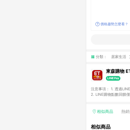
價格趨勢怎麼看？
分類：
居家生活
東森購物 ET
注意事項： 1. 透過L
2. LINE購物點數
等身份結帳成立之訂單，
券、手錶、精品、珠寶、
「草莓網」全館商品。 
相似商品
熱銷
饋會扣除所有折扣優惠後
內之折扣優惠(包含但不
相似商品
面顯示為準。 7. L