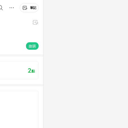
筆記
搶購
2
點