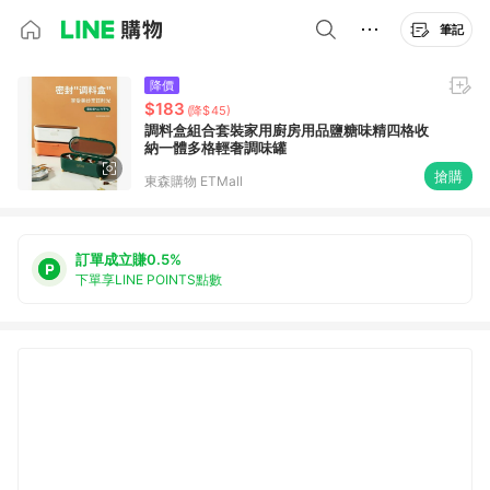
筆記
降價
$183
(降$45)
調料盒組合套裝家用廚房用品鹽糖味精四格收
納一體多格輕奢調味罐
搶購
東森購物 ETMall
訂單成立賺0.5%
下單享LINE POINTS點數