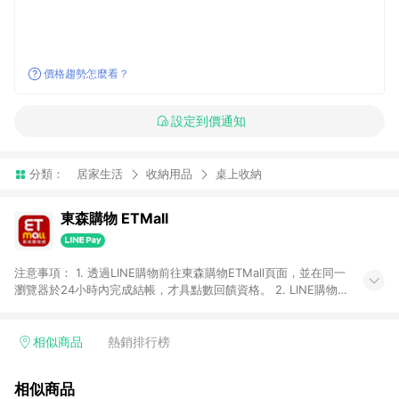
價格趨勢怎麼看？
設定到價通知
分類：
居家生活
收納用品
桌上收納
東森購物 ETMall
注意事項： 1. 透過LINE購物前往東森購物ETMall頁面，並在同一
瀏覽器於24小時內完成結帳，才具點數回饋資格。 2. LINE購物
點數回饋僅限「東森購物ETMall」商品，購買不具返點類別的商
品，以及使用網連通會員、企業福委會員等身份結帳成立之訂
單，皆不在點數回饋範圍內。 3. 如購買以下類別商品，將無法獲
相似商品
熱銷排行榜
得點數回饋：旅遊/住宿券、餐票券、手錶、精品、珠寶、
APPLE、愛買、虛擬點數卡、悠遊卡、一卡通、icash愛金卡、環
相似商品
球嚴選、商城、專案商品、「草莓網」全館商品。 4. 如取消訂