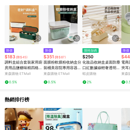
單、退貨、退款或購物中登出東森購物ETMall，將無法獲得點數
回饋。 5. 點數回饋會扣除所有折扣優惠後之最終發票金額計算，
實際回饋請依LINE購物通知為主。 6. 訂單如有使用東森購物
ETMall站內之折扣優惠(包含但不限於東森幣、樂透金、東森現金
券等)，不具點數回饋資格。詳細請依東森購物ETMall之結帳頁面
顯示為準。 7. LINE購物設有「單一商品最高回饋點數」機制(特
殊活動時開放「回饋無上限」)，以同一訂單中同一商品不論件數
計算，並依訂單成立時間當下LINE購物所設定的回饋機制為準。
8. LINE購物為購物資訊整合性平台，商品資料更新會有時間差，
降價
降價
限時加碼
降價
如顯示之商品規格、顏色、價位、贈品與東森購物ETMall銷售網
$183
$351
$250
$44
(降$45)
(降$87)
頁不符，以銷售網頁標示為準。 9. 若有贈點爭議，請務必於訂單
調料盒組合套裝家用廚
面膜粉軟膜粉收納盒分
化妝品收納盒桌面防塵
電商
日期+180天以內至LINE購物客服洽詢；若超過180天(含)以上進
房用品鹽糖味精四格收
裝桶美容院專用容器儲
口紅數據線輕奢透明塑
夾耳
行申訴，恕無法贈點回饋。 10. 部分點數紅包僅限指定商品使
納一體多格輕奢調味罐
存盒防潮密封儲物罐子
料分格旋轉首飾化妝盒
入耳
東森購物 ETMall
東森購物 ETMall
蝦皮購物
東森購
用，或不適用於無回饋商品。各點數紅包之適用商品與使用條件
居家收納桌面收納抖音
請依點數紅包頁面規則為準。
0.5%
0.5%
2%
0.
同款小紅書同款
熱銷排行榜