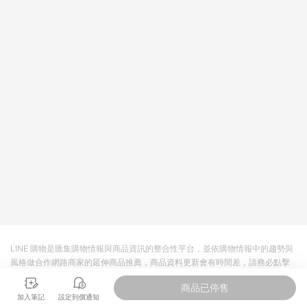
回饋。 5. 點數回饋會扣除所有折扣優惠後之最終發票金額計算，
實際回饋請依LINE購物通知為主。 6. 訂單如有使用東森購物
ETMall站內之折扣優惠(包含但不限於東森幣、樂透金、東森現金
券等)，不具點數回饋資格。詳細請依東森購物ETMall之結帳頁面
顯示為準。 7. LINE購物設有「單一商品最高回饋點數」機制(特
殊活動時開放「回饋無上限」)，以同一訂單中同一商品不論件數
計算，並依訂單成立時間當下LINE購物所設定的回饋機制為準。
8. LINE購物為購物資訊整合性平台，商品資料更新會有時間差，
如顯示之商品規格、顏色、價位、贈品與東森購物ETMall銷售網
頁不符，以銷售網頁標示為準。 9. 若有贈點爭議，請務必於訂單
日期+180天以內至LINE購物客服洽詢；若超過180天(含)以上進
行申訴，恕無法贈點回饋。 10. 部分點數紅包僅限指定商品使
用，或不適用於無回饋商品。各點數紅包之適用商品與使用條件
請依點數紅包頁面規則為準。
LINE 購物是匯集購物情報與商品資訊的整合性平台，並依購物情報中的趨勢與
風格做合作網路商家的延伸商品推薦，商品資料更新會有時間差，請務必點擊
商品至各合作網路商家，確認現售價與購物條件，一切資訊以合作廠商網頁為
商品已停售
準。
加入筆記
設定到價通知