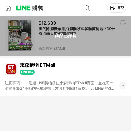
筆記
$12,639
美的除濕機家用抽濕器臥室客廳書房地下室干
衣回南天抽濕機除濕器
商品已停售
東森購物 ETMall
東森購物 ETMall
注意事項： 1. 透過LINE購物前往東森購物ETMall頁面，並在同一
瀏覽器於24小時內完成結帳，才具點數回饋資格。 2. LINE購物
點數回饋僅限「東森購物ETMall」商品，購買不具返點類別的商
品，以及使用網連通會員、企業福委會員等身份結帳成立之訂
單，皆不在點數回饋範圍內。 3. 如購買以下類別商品，將無法獲
得點數回饋：旅遊/住宿券、餐票券、手錶、精品、珠寶、
APPLE、愛買、虛擬點數卡、悠遊卡、一卡通、icash愛金卡、環
球嚴選、商城、專案商品、「草莓網」全館商品。 4. 如取消訂
單、退貨、退款或購物中登出東森購物ETMall，將無法獲得點數