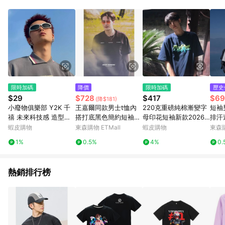
單、退貨、退款或購物中登出東森購物ETMall，將無法獲得點數
回饋。 5. 點數回饋會扣除所有折扣優惠後之最終發票金額計算，
實際回饋請依LINE購物通知為主。 6. 訂單如有使用東森購物
ETMall站內之折扣優惠(包含但不限於東森幣、樂透金、東森現金
券等)，不具點數回饋資格。詳細請依東森購物ETMall之結帳頁面
顯示為準。 7. LINE購物設有「單一商品最高回饋點數」機制(特
殊活動時開放「回饋無上限」)，以同一訂單中同一商品不論件數
計算，並依訂單成立時間當下LINE購物所設定的回饋機制為準。
8. LINE購物為購物資訊整合性平台，商品資料更新會有時間差，
限時加碼
降價
限時加碼
歷史
如顯示之商品規格、顏色、價位、贈品與東森購物ETMall銷售網
$29
$728
$417
$69
(降$181)
頁不符，以銷售網頁標示為準。 9. 若有贈點爭議，請務必於訂單
小廢物俱樂部 Y2K 千
王嘉爾同款男士t恤內
220克重磅純棉漸變字
短袖
日期+180天以內至LINE購物客服洽詢；若超過180天(含)以上進
禧 未來科技感 造型眼
搭打底黑色簡約短袖修
母印花短袖新款2026
排汗
行申訴，恕無法贈點回饋。 10. 部分點數紅包僅限指定商品使
鏡 赛博朋克 蹦迪 嘻哈
身百搭半袖潮流裝上衣
夏季潮流復古寬鬆情侶
重磅
蝦皮購物
東森購物 ETMall
蝦皮購物
東森購
用，或不適用於無回饋商品。各點數紅包之適用商品與使用條件
未來科技感 機能護目鏡
請依點數紅包頁面規則為準。
1%
0.5%
4%
0.
網紅同款 小紅書同款
熱銷排行榜