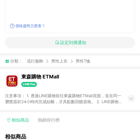
價格趨勢怎麼看？
設定到價通知
分類：
流行服飾
男性上衣
男性T恤
東森購物 ETMall
注意事項： 1. 透過LINE購物前往東森購物ETMall頁面，並在同一
瀏覽器於24小時內完成結帳，才具點數回饋資格。 2. LINE購物
點數回饋僅限「東森購物ETMall」商品，購買不具返點類別的商
品，以及使用網連通會員、企業福委會員等身份結帳成立之訂
單，皆不在點數回饋範圍內。 3. 如購買以下類別商品，將無法獲
相似商品
熱銷排行榜
得點數回饋：旅遊/住宿券、餐票券、手錶、精品、珠寶、
APPLE、愛買、虛擬點數卡、悠遊卡、一卡通、icash愛金卡、環
相似商品
球嚴選、商城、專案商品、「草莓網」全館商品。 4. 如取消訂