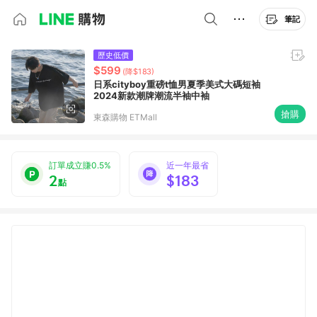
筆記
歷史低價
$599
(降$183)
日系cityboy重磅t恤男夏季美式大碼短袖
2024新款潮牌潮流半袖中袖
搶購
東森購物 ETMall
訂單成立賺0.5%
近一年最省
2
$183
點