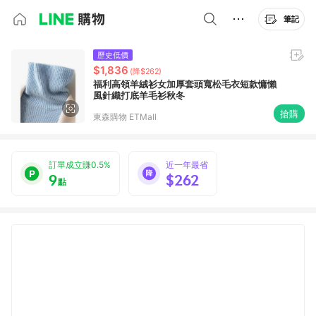
筆記
歷史低價
$1,836
(降$262)
福利高領羊絨衫女加厚套頭寬松毛衣短款慵懶
風針織打底羊毛衫秋冬
搶購
東森購物 ETMall
訂單成立賺0.5%
近一年最省
9
$262
點