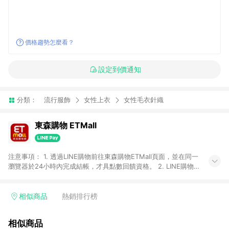
價格趨勢怎麼看？
設定到價通知
分類：
流行服飾
女性上衣
女性毛衣針織
東森購物 ETMall
注意事項： 1. 透過LINE購物前往東森購物ETMall頁面，並在同一
瀏覽器於24小時內完成結帳，才具點數回饋資格。 2. LINE購物
點數回饋僅限「東森購物ETMall」商品，購買不具返點類別的商
品，以及使用網連通會員、企業福委會員等身份結帳成立之訂
單，皆不在點數回饋範圍內。 3. 如購買以下類別商品，將無法獲
相似商品
熱銷排行榜
得點數回饋：旅遊/住宿券、餐票券、手錶、精品、珠寶、
APPLE、愛買、虛擬點數卡、悠遊卡、一卡通、icash愛金卡、環
相似商品
球嚴選、商城、專案商品、「草莓網」全館商品。 4. 如取消訂