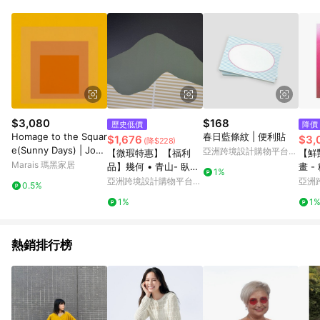
單、退貨、退款或購物中登出東森購物ETMall，將無法獲得點數
回饋。 5. 點數回饋會扣除所有折扣優惠後之最終發票金額計算，
實際回饋請依LINE購物通知為主。 6. 訂單如有使用東森購物
ETMall站內之折扣優惠(包含但不限於東森幣、樂透金、東森現金
券等)，不具點數回饋資格。詳細請依東森購物ETMall之結帳頁面
顯示為準。 7. LINE購物設有「單一商品最高回饋點數」機制(特
殊活動時開放「回饋無上限」)，以同一訂單中同一商品不論件數
計算，並依訂單成立時間當下LINE購物所設定的回饋機制為準。
8. LINE購物為購物資訊整合性平台，商品資料更新會有時間差，
$3,080
$168
歷史低價
降價
如顯示之商品規格、顏色、價位、贈品與東森購物ETMall銷售網
Homage to the Squar
春日藍條紋 | 便利貼
$1,676
$3,
(降$228)
頁不符，以銷售網頁標示為準。 9. 若有贈點爭議，請務必於訂單
e(Sunny Days) | Jose
亞洲跨境設計購物平台
【微瑕特惠】【福利
【鮮
日期+180天以內至LINE購物客服洽詢；若超過180天(含)以上進
f Albers - 銀色鋁框-中
Pinkoi
Marais 瑪黑家居
品】幾何 • 青山- 臥室
畫 
行申訴，恕無法贈點回饋。 10. 部分點數紅包僅限指定商品使
1%
尺寸
掛畫/簡約風/北歐風
亞洲跨境設計購物平台
亞洲
用，或不適用於無回饋商品。各點數紅包之適用商品與使用條件
0.5%
Pinkoi
Pinko
請依點數紅包頁面規則為準。
1%
1
熱銷排行榜