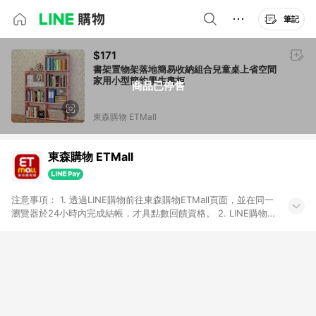
筆記
$171
書架置物架落地簡易收納組合兒童桌上省空間
家用小型簡約學生書柜
商品已停售
東森購物 ETMall
東森購物 ETMall
注意事項： 1. 透過LINE購物前往東森購物ETMall頁面，並在同一
瀏覽器於24小時內完成結帳，才具點數回饋資格。 2. LINE購物
點數回饋僅限「東森購物ETMall」商品，購買不具返點類別的商
品，以及使用網連通會員、企業福委會員等身份結帳成立之訂
單，皆不在點數回饋範圍內。 3. 如購買以下類別商品，將無法獲
得點數回饋：旅遊/住宿券、餐票券、手錶、精品、珠寶、
APPLE、愛買、虛擬點數卡、悠遊卡、一卡通、icash愛金卡、環
球嚴選、商城、專案商品、「草莓網」全館商品。 4. 如取消訂
單、退貨、退款或購物中登出東森購物ETMall，將無法獲得點數