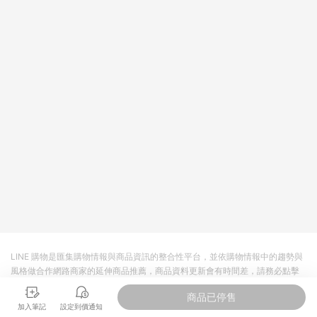
回饋。 5. 點數回饋會扣除所有折扣優惠後之最終發票金額計算，
實際回饋請依LINE購物通知為主。 6. 訂單如有使用東森購物
ETMall站內之折扣優惠(包含但不限於東森幣、樂透金、東森現金
券等)，不具點數回饋資格。詳細請依東森購物ETMall之結帳頁面
顯示為準。 7. LINE購物設有「單一商品最高回饋點數」機制(特
殊活動時開放「回饋無上限」)，以同一訂單中同一商品不論件數
計算，並依訂單成立時間當下LINE購物所設定的回饋機制為準。
8. LINE購物為購物資訊整合性平台，商品資料更新會有時間差，
如顯示之商品規格、顏色、價位、贈品與東森購物ETMall銷售網
頁不符，以銷售網頁標示為準。 9. 若有贈點爭議，請務必於訂單
日期+180天以內至LINE購物客服洽詢；若超過180天(含)以上進
行申訴，恕無法贈點回饋。 10. 部分點數紅包僅限指定商品使
用，或不適用於無回饋商品。各點數紅包之適用商品與使用條件
請依點數紅包頁面規則為準。
LINE 購物是匯集購物情報與商品資訊的整合性平台，並依購物情報中的趨勢與
風格做合作網路商家的延伸商品推薦，商品資料更新會有時間差，請務必點擊
商品至各合作網路商家，確認現售價與購物條件，一切資訊以合作廠商網頁為
商品已停售
準。
加入筆記
設定到價通知