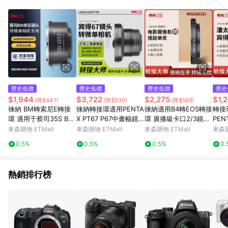
單、退貨、退款或購物中登出東森購物ETMall，將無法獲得點數
回饋。 5. 點數回饋會扣除所有折扣優惠後之最終發票金額計算，
實際回饋請依LINE購物通知為主。 6. 訂單如有使用東森購物
ETMall站內之折扣優惠(包含但不限於東森幣、樂透金、東森現金
券等)，不具點數回饋資格。詳細請依東森購物ETMall之結帳頁面
顯示為準。 7. LINE購物設有「單一商品最高回饋點數」機制(特
殊活動時開放「回饋無上限」)，以同一訂單中同一商品不論件數
計算，並依訂單成立時間當下LINE購物所設定的回饋機制為準。
8. LINE購物為購物資訊整合性平台，商品資料更新會有時間差，
歷史低價
歷史低價
歷史低價
歷史
如顯示之商品規格、顏色、價位、贈品與東森購物ETMall銷售網
$1,944
$3,722
$2,275
$1,
(降$447)
(降$930)
(降$568)
頁不符，以銷售網頁標示為準。 9. 若有贈點爭議，請務必於訂單
徠納 BM轉索尼E轉接
徠納轉接環適用PENTA
徠納適用B4轉EOS轉接
轉接
日期+180天以內至LINE購物客服洽詢；若超過180天(含)以上進
環 適用于蔡司35S BM
X PT67 P67中畫幅鏡
環 廣播級卡口2/3鏡頭
PEN
行申訴，恕無法贈點回饋。 10. 部分點數紅包僅限指定商品使
鏡頭轉FE NEX口微單A
頭轉微單無反數碼NEX
轉佳能CANON EF相機
基輔
東森購物 ETMall
東森購物 ETMall
東森購物 ETMall
東森購
用，或不適用於無回饋商品。各點數紅包之適用商品與使用條件
7R
Z
PK
請依點數紅包頁面規則為準。
0.5%
0.5%
0.5%
0.
熱銷排行榜