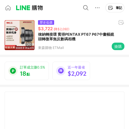
筆記
歷史低價
$3,722
(降$2,092)
徠納轉接環 賓得PENTAX PT67 P67中畫幅鏡
頭轉微單無反數碼相機
搶購
東森購物 ETMall
訂單成立賺0.5%
近一年最省
18
$2,092
點